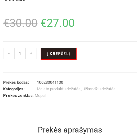
€
30.00
€
27.00
-
+
Į KREPŠELĮ
Prekės kodas:
106230041100
Kategorijos:
Maisto produktų dėžutės
,
Užkandžių dėžutės
Prekės ženklas:
Mepal
Prekės aprašymas