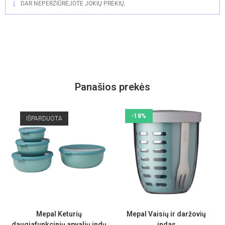
DAR NEPERŽIŪRĖJOTE JOKIŲ PREKIŲ.
Panašios prekės
-18%
IŠPARDUOTA
Mepal Keturių
Mepal Vaisių ir daržovių
daugiafunkcinių apvalių indų
indas