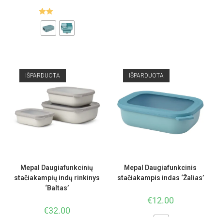
Įvert
inim
as:
2.00
iš 5
IŠPARDUOTA
IŠPARDUOTA
Mepal Daugiafunkcinių
Mepal Daugiafunkcinis
stačiakampių indų rinkinys
stačiakampis indas ‘Žalias’
‘Baltas’
€
12.00
€
32.00