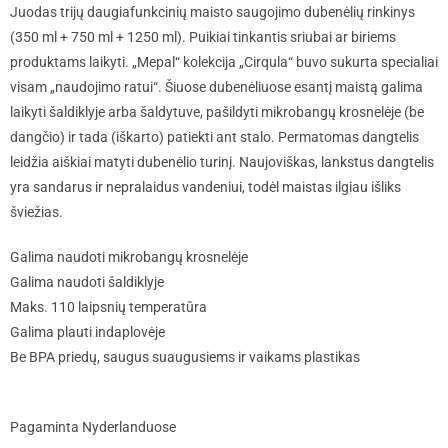
Juodas trijų daugiafunkcinių maisto saugojimo dubenėlių rinkinys
(350 ml + 750 ml + 1250 ml). Puikiai tinkantis sriubai ar biriems
produktams laikyti. „Mepal“ kolekcija „Cirqula“ buvo sukurta specialiai
visam „naudojimo ratui“. Šiuose dubenėliuose esantį maistą galima
laikyti šaldiklyje arba šaldytuve, pašildyti mikrobangų krosnelėje (be
dangčio) ir tada (iškarto) patiekti ant stalo. Permatomas dangtelis
leidžia aiškiai matyti dubenėlio turinį. Naujoviškas, lankstus dangtelis
yra sandarus ir nepralaidus vandeniui, todėl maistas ilgiau išliks
šviežias.
Galima naudoti mikrobangų krosnelėje
Galima naudoti šaldiklyje
Maks. 110 laipsnių temperatūra
Galima plauti indaplovėje
Be BPA priedų, saugus suaugusiems ir vaikams plastikas
Pagaminta Nyderlanduose