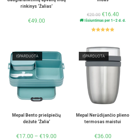
rinkinys ‘Žalias’
€
16.40
€
20.00
€
49.00
🚚 Išsiuntimas per 1–2 d. d.
Įvertinimas
:
5.00
iš 5
IŠPARDUOTA
IŠPARDUOTA
Mepal Bento priešpiečių
Mepal Nerūdijančio plieno
dėžutė ‘Žalia’
termosas maistui
€
17.00
–
€
19.00
€
36.00