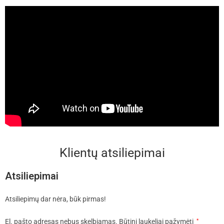
Klientų atsiliepimai
Atsiliepimai
Atsiliepimų dar nėra, būk pirmas!
El. pašto adresas nebus skelbiamas.
Būtini laukeliai pažymėti
*