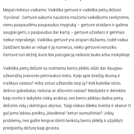
Mepal rinkinys vaikams: Vaikiška gertuvė ir vaikiška pietų dėžutė
‘Gyvūnai’. Gertuvė sukurta naudotis mažoms vaikiškoms rankytėms,
vienu paspaudimu paspaudus mygtuką – gertuvė atsidaro ir galima
saugiai gerti, o paspaudus dar kartą – gertuvė užsidaro ir gėrimas
niekur neprabėgs. Vaikiška gertuvė yra atspari dūžiams, todėl vaikui
žaidžiant lauke ar viduje ir ją numetus, nieko gertuvei nenutiks.
Gertuvė turi dirželį, kuris leis patogiai ją nešiotis lauke arba mokykloje.
Vaikiška pietų dėžutė su nuimamu bento įdėklu siūlo dar daugiau
užkandžių įvairovės pertraukos metu. Kaip apie šviežią duoną ir
traškius vaisius? Arba sotus užkandis tarp jų? Keli kubeliai sūrio,
dešros gabaliukai, riešutai ar džiovinti vaisiai? Maišykite ir derinkite
kaip norite ir laikykite viską atskirai, nes bento įdėklas dalina pietų
dėžutės vidų į skirtingus skyrius. Taigi viskas išlieka šviežia ir skanu! O
gal jums labiau patiktų „klasikiniai“ keturi sumuštiniai? Jokių
problemų, nes galite lengvai išimti lankstų bento įdėklą ir užpildyti
priešpiečių dėžutę kaip įprasta.