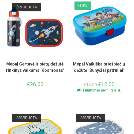
-14%
IŠPARDUOTA
Mepal Gertuvė ir pietų dėžutė
Mepal Vaikiška priešpiečių
rinkinys vaikams ‘Kosmosas’
dėžutė ‘Šunyčiai patruliai’
€
26.00
€
12.00
€
14.00
🚚 Išsiuntimas per 1–2 d. d.
IŠPARDUOTA
IŠPARDUOTA