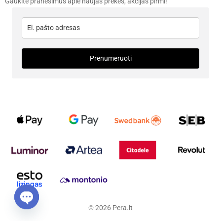
Gaukite pranešimus apie naujas prekes, akcijas pirmi!
Prenumeruoti
©
2026
Pera.lt