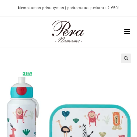
Nemokamas pristatymas į paštomatus perkant už €50!
🔍
-13%