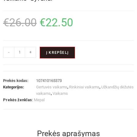
€
26.00
€
22.50
-
+
Į KREPŠELĮ
Prekės kodas:
107410165373
Kategorijos:
Gertuvės vaikams
,
Rinkiniai vaikams
,
Užkandžių dėžutės
vaikams
,
Vaikams
Prekės ženklas:
Mepal
Prekės aprašymas