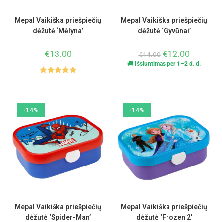
Mepal Vaikiška priešpiečių
Mepal Vaikiška priešpiečių
dėžutė ‘Mėlyna’
dėžutė ‘Gyvūnai’
€
13.00
€
12.00
€
14.00
🚚 Išsiuntimas per 1–2 d. d.
Įvertinimas
:
5.00
iš 5
-14%
-14%
Mepal Vaikiška priešpiečių
Mepal Vaikiška priešpiečių
dėžutė ‘Spider-Man’
dėžutė ‘Frozen 2’