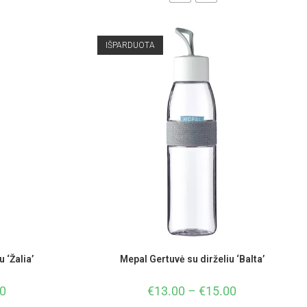
IŠPARDUOTA
 ‘Žalia’
Mepal Gertuvė su dirželiu ‘Balta’
0
€
13.00
–
€
15.00