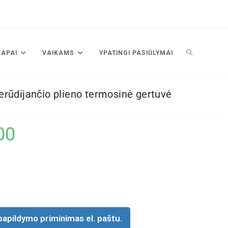
VAPAI
VAIKAMS
YPATINGI PASIŪLYMAI
rūdijančio plieno termosinė gertuvė
00
papildymo priminimas el. paštu.