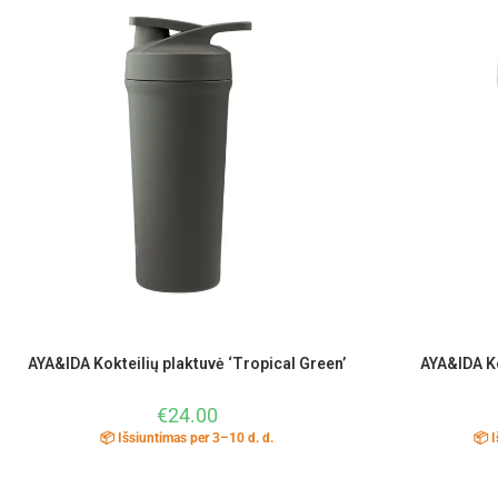
AYA&IDA Kokteilių plaktuvė ‘Tropical Green’
AYA&IDA Ko
€
24.00
📦 Išsiuntimas per 3–10 d. d.
📦 I