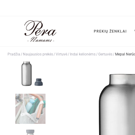
PREKIŲ ŽENKLAI
Pradžia
/
Naujausios prekės
/
Virtuvė
/
Indai kelionėms
/
Gertuvės
/
Mepal Nerūd