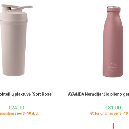
kteilių plaktuvė ‘Soft Rose’
AYA&IDA Nerūdijančio plieno ger
€
24.00
€
31.00
šsiuntimas per 3–10 d. d.
📦 Išsiuntimas per 3–10 