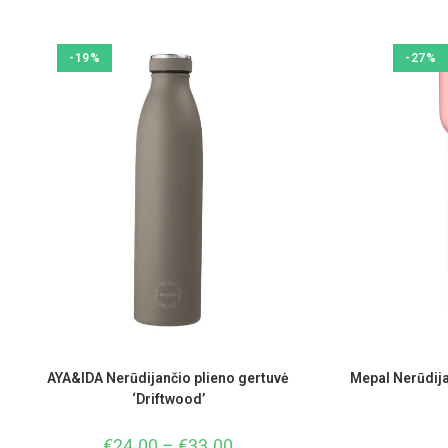
-19%
-27%
AYA&IDA Nerūdijančio plieno gertuvė
Mepal Nerūdija
‘Driftwood’
€
24.00
–
€
33.00