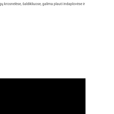
angų krosnelėse, šaldikliuose, galima plauti indaplovėse ir