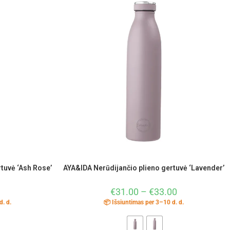
tuvė ‘Ash Rose’
AYA&IDA Nerūdijančio plieno gertuvė ‘Lavender’
€
31.00
–
€
33.00
d. d.
📦 Išsiuntimas per 3–10 d. d.