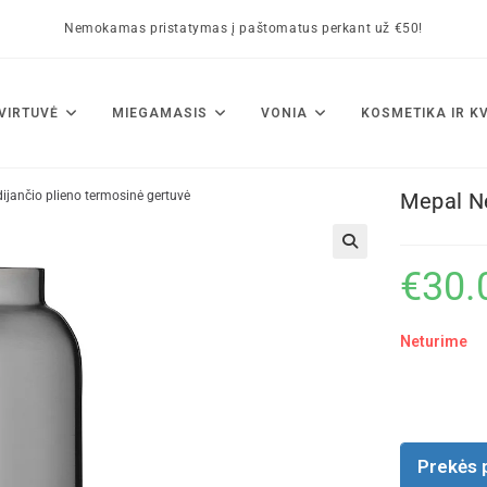
Nemokamas pristatymas į paštomatus perkant už €50!
VIRTUVĖ
MIEGAMASIS
VONIA
KOSMETIKA IR K
ijančio plieno termosinė gertuvė
Mepal Ne
🔍
€
30.
Neturime
Prekės 