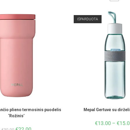
IŠPARDUOTA
nčio plieno termosinis puodelis
Mepal Gertuvė su dirželiu
‘Rožinis’
€
13.00
–
€
15.0
€
22.00
€
30.00