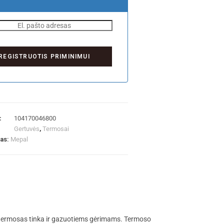
:
104170046800
Gertuvės
,
Termosai
las:
Mepal
 termosas tinka ir gazuotiems gėrimams. Termoso