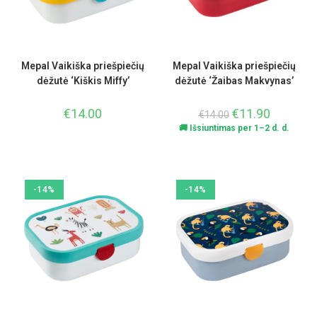
Mepal Vaikiška priešpiečių
Mepal Vaikiška priešpiečių
dėžutė ‘Kiškis Miffy’
dėžutė ‘Žaibas Makvynas’
€
14.00
€
11.90
€
14.00
🚚 Išsiuntimas per 1–2 d. d.
-14%
-14%