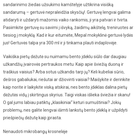
sandarinimo žiedas užsukimo kamštelyje užtikrina visišką
sandarumą – gertuvė nepraleidžia skysčių!. Gertuvę lengvai galima
atidaryti ir uždaryti mažomis vaiko rankomis, ji yra patvari ir tvirta.
Pasiimkite gertuvę su savimi į išvyką, žaidimų aikštelę, treniruotes ar
tiesiog į mokyklą. Kad ir kur eitumėte, Mepal mokyklinė gertuvė lydės
jus! Gertuvės talpa yra 300 ml ir ji tinkama plauti indaplovėje.
Vaikiška pietų dėžutė su nuimamu bento įdėklu siūlo dar daugiau
užkandžių įvairovės pertraukos metu. Kaip apie šviežią duoną ir
traškius vaisius? Arba sotus užkandis tarp jų? Keli kubeliai sūrio,
dešros gabaliukai, riešutai ar džiovinti vaisiai? Maišykite ir derinkite
kaip norite ir laikykite viską atskirai, nes bento įdėklas dalina pietų
dėžutės vidų į skirtingus skyrius. Taigi viskas išlieka šviežia ir skanu!
O gal jums labiau patiktų „klasikiniai“ keturi sumuštiniai? Jokių
problemų, nes galite lengvai išimti lankstų bento įdėklą ir užpildyti
priešpiečių dėžutę kaip įprasta.
Nenaudoti mikrobangų krosnelėje