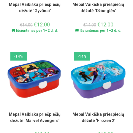
Mepal Vaikiška priešpiečių
Mepal Vaikiška priešpiečių
dėžutė ‘Gyvūnai’
dėžutė ‘Džiunglės’
€
12.00
€
12.00
€
14.00
€
14.00
🚚 Išsiuntimas per 1–2 d. d.
🚚 Išsiuntimas per 1–2 d. d.
-14%
-14%
Mepal Vaikiška priešpiečių
Mepal Vaikiška priešpiečių
dėžutė ‘Marvel Avengers’
dėžutė ‘Frozen 2’