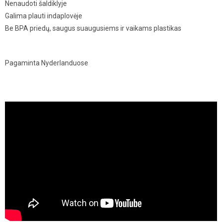
Nenaudoti šaldiklyje
Galima plauti indaplovėje
Be BPA priedų, saugus suaugusiems ir vaikams plastikas
Pagaminta Nyderlanduose