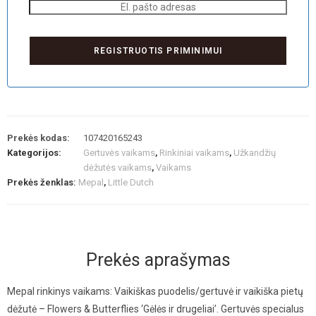
Prekės kodas:
107420165243
Kategorijos:
Gertuvės vaikams
,
Rinkiniai vaikams
,
Užkandžių
dėžutės vaikams
,
Vaikams
Prekės ženklas:
Mepal
,
Little Dutch
Prekės aprašymas
Mepal rinkinys vaikams: Vaikiškas puodelis/gertuvė ir vaikiška pietų
dėžutė – Flowers & Butterflies ‘Gėlės ir drugeliai’. Gertuvės specialus