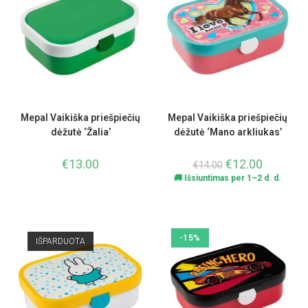
Mepal Vaikiška priešpiečių
Mepal Vaikiška priešpiečių
dėžutė ‘Žalia’
dėžutė ‘Mano arkliukas’
€
13.00
€
12.00
€
14.00
🚚 Išsiuntimas per 1–2 d. d.
-15%
IŠPARDUOTA