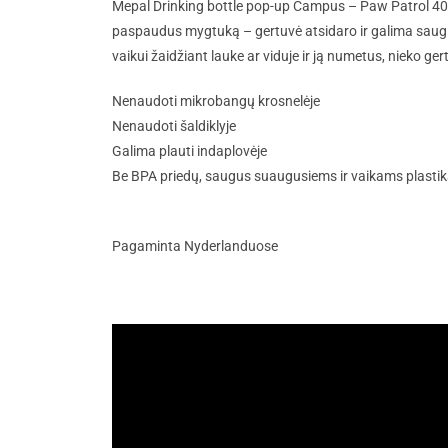
Mepal Drinking bottle pop-up Campus – Paw Patrol 400
paspaudus mygtuką – gertuvė atsidaro ir galima saugia
vaikui žaidžiant lauke ar viduje ir ją numetus, nieko gert
Nenaudoti mikrobangų krosnelėje
Nenaudoti šaldiklyje
Galima plauti indaplovėje
Be BPA priedų, saugus suaugusiems ir vaikams plasti
Pagaminta Nyderlanduose