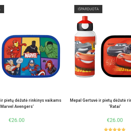
A
IŠPARDUOTA
ir pietų dėžutė rinkinys vaikams
Mepal Gertuvė ir pietų dėžutė r
‘Marvel Avengers’
‘Ratai’
€
26.00
€
26.00