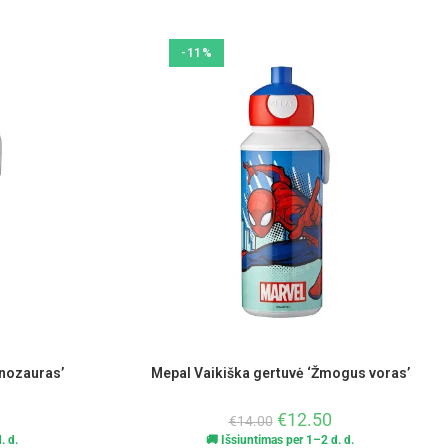
-11%
inozauras’
Mepal Vaikiška gertuvė ‘Žmogus voras’
€
12.50
€
14.00
. d.
🚚 Išsiuntimas per 1–2 d. d.