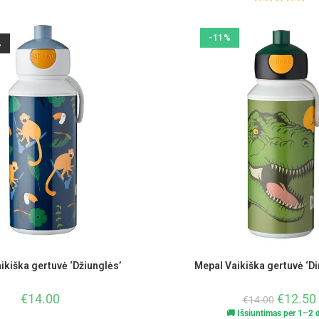
Įvertinimas
:
5.00
iš 5
-11%
A
ikiška gertuvė ‘Džiunglės’
Mepal Vaikiška gertuvė ‘D
€
14.00
€
12.50
€
14.00
🚚 Išsiuntimas per 1–2 d