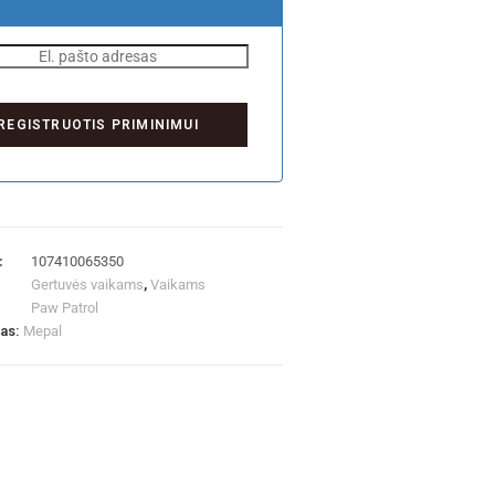
:
107410065350
Gertuvės vaikams
,
Vaikams
Paw Patrol
las:
Mepal