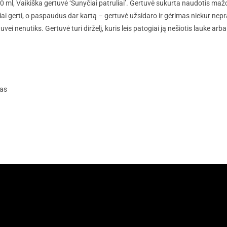
 ml, Vaikiška gertuvė ‘Šunyčiai patruliai’. Gertuvė sukurta naudotis 
i gerti, o paspaudus dar kartą – gertuvė užsidaro ir gėrimas niekur nepr
uvei nenutiks. Gertuvė turi dirželį, kuris leis patogiai ją nešiotis lauke arb
kas