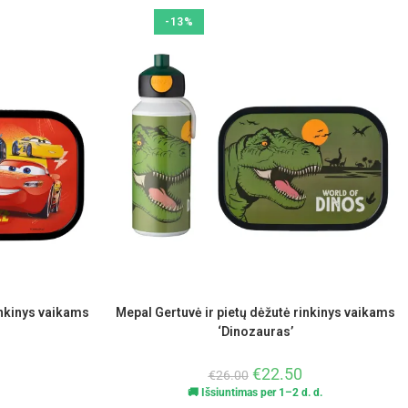
-13%
inkinys vaikams
Mepal Gertuvė ir pietų dėžutė rinkinys vaikams
‘Dinozauras’
€
22.50
€
26.00
🚚 Išsiuntimas per 1–2 d. d.