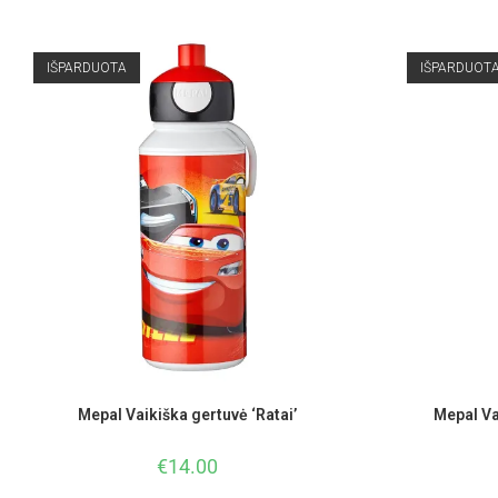
IŠPARDUOTA
IŠPARDUOT
Mepal Vaikiška gertuvė ‘Ratai’
Mepal Va
€
14.00