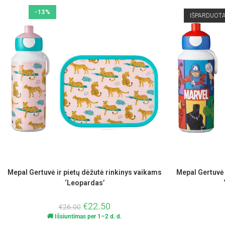
-13%
IŠPARDUOT
Mepal Gertuvė ir pietų dėžutė rinkinys vaikams
Mepal Gertuvė 
‘Leopardas’
€
22.50
€
26.00
🚚 Išsiuntimas per 1–2 d. d.