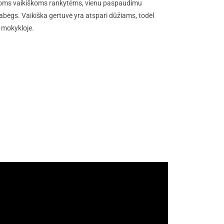
mažoms vaikiškoms rankytėms, vienu paspaudimu
abėgs. Vaikiška gertuvė yra atspari dūžiams, todėl
a mokykloje.