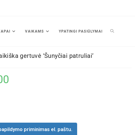
VAPAI
VAIKAMS
YPATINGI PASIŪLYMAI
ikiška gertuvė ‘Šunyčiai patruliai’
00
papildymo priminimas el. paštu.