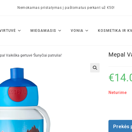
Nemokamas pristatymas į paštomatus perkant už €50!
VIRTUVĖ
MIEGAMASIS
VONIA
KOSMETIKA IR K
Mepal Va
al Vaikiška gertuvė ‘Šunyčiai patruliai’
€
14.
🔍
Neturime
Prekės 