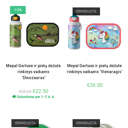
-13%
IŠPARDUOTA
Mepal Gertuvė ir pietų dėžutė
Mepal Gertuvė ir pietų dėžutė
rinkinys vaikams
rinkinys vaikams ‘Vienaragis’
‘Dinozauras’
€
26.00
€
22.50
€
26.00
🚚 Išsiuntimas per 1–2 d. d.
IŠPARDUOTA
IŠPARDUOTA