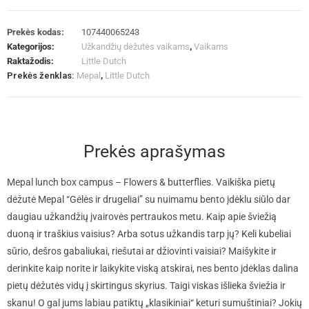
Prekės kodas:
107440065243
Kategorijos:
Užkandžių dėžutės vaikams
,
Vaikams
Raktažodis:
Little Dutch
Prekės ženklas:
Mepal
,
Little Dutch
Prekės aprašymas
Mepal lunch box campus – Flowers & butterflies.
Vaikiška pietų
dėžutė Mepal “Gėlės ir drugeliai” su nuimamu bento įdėklu siūlo dar
daugiau užkandžių įvairovės pertraukos metu. Kaip apie šviežią
duoną ir traškius vaisius? Arba sotus užkandis tarp jų? Keli kubeliai
sūrio, dešros gabaliukai, riešutai ar džiovinti vaisiai? Maišykite ir
derinkite kaip norite ir laikykite viską atskirai, nes bento įdėklas dalina
pietų dėžutės vidų į skirtingus skyrius. Taigi viskas išlieka šviežia ir
skanu! O gal jums labiau patiktų „klasikiniai“ keturi sumuštiniai? Jokių