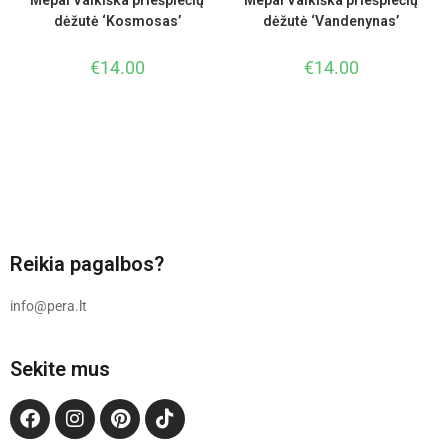
Mepal Vaikiška priešpiečių
Mepal Vaikiška priešpiečių
dėžutė ‘Kosmosas’
dėžutė ‘Vandenynas’
€
14.00
€
14.00
Reikia pagalbos?
info@pera.lt
Sekite mus