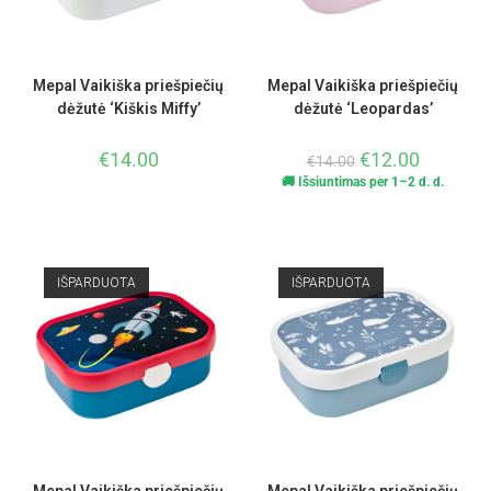
Mepal Vaikiška priešpiečių
Mepal Vaikiška priešpiečių
dėžutė ‘Kiškis Miffy’
dėžutė ‘Leopardas’
€
14.00
€
12.00
€
14.00
🚚 Išsiuntimas per 1–2 d. d.
IŠPARDUOTA
IŠPARDUOTA