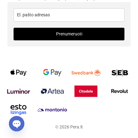
Prenumeruoti
©
2026
Pera.lt
Open chaty