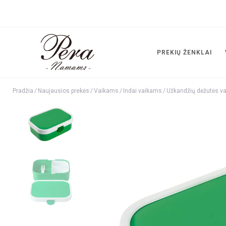
PREKIŲ ŽENKLAI
Pradžia
/
Naujausios prekės
/
Vaikams
/
Indai vaikams
/
Užkandžių dėžutės v