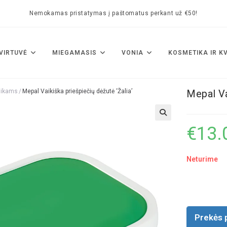
Nemokamas pristatymas į paštomatus perkant už €50!
VIRTUVĖ
MIEGAMASIS
VONIA
KOSMETIKA IR K
aikams
/
Mepal Vaikiška priešpiečių dėžutė ‘Žalia’
Mepal Va
🔍
€
13.
Neturime
Prekės 