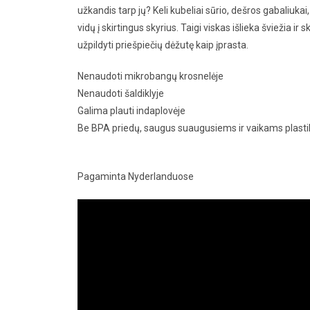
užkandis tarp jų? Keli kubeliai sūrio, dešros gabaliukai, 
vidų į skirtingus skyrius. Taigi viskas išlieka šviežia i
užpildyti priešpiečių dėžutę kaip įprasta.
Nenaudoti mikrobangų krosnelėje
Nenaudoti šaldiklyje
Galima plauti indaplovėje
Be BPA priedų, saugus suaugusiems ir vaikams plast
Pagaminta Nyderlanduose