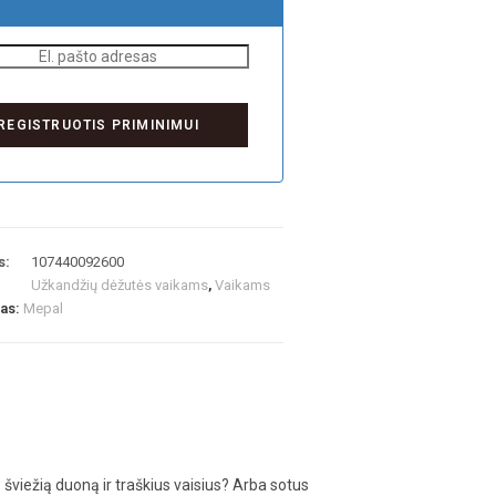
s:
107440092600
Užkandžių dėžutės vaikams
,
Vaikams
las:
Mepal
šviežią duoną ir traškius vaisius? Arba sotus