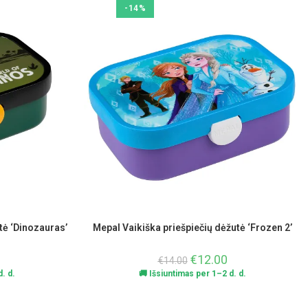
-14%
tė ‘Dinozauras’
Mepal Vaikiška priešpiečių dėžutė ‘Frozen 2’
€
12.00
€
14.00
. d.
🚚 Išsiuntimas per 1–2 d. d.