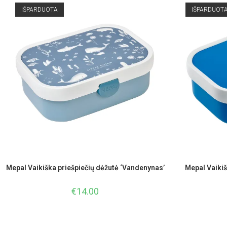
IŠPARDUOTA
IŠPARDUOT
Mepal Vaikiška priešpiečių dėžutė ‘Vandenynas’
Mepal Vaikiš
€
14.00