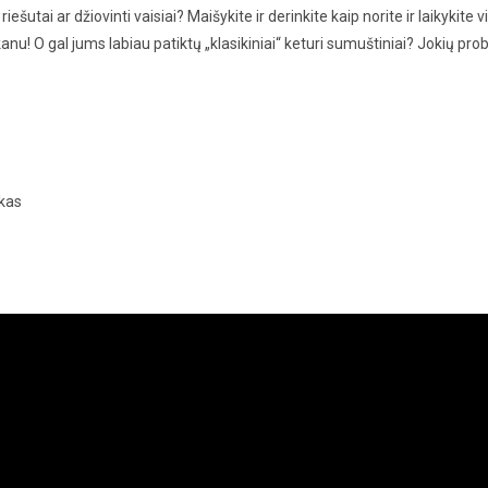
riešutai ar džiovinti vaisiai? Maišykite ir derinkite kaip norite ir laikykite
r skanu! O gal jums labiau patiktų „klasikiniai“ keturi sumuštiniai? Jokių pro
ikas