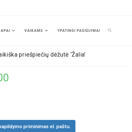
VAPAI
VAIKAMS
YPATINGI PASIŪLYMAI
ikiška priešpiečių dėžutė ‘Žalia’
00
papildymo priminimas el. paštu.