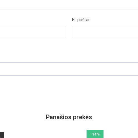
El. paštas
Panašios prekės
-14%
A