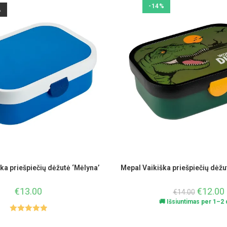
-14%
A
ka priešpiečių dėžutė ‘Mėlyna’
Mepal Vaikiška priešpiečių dėžu
€
13.00
€
12.00
€
14.00
🚚 Išsiuntimas per 1–2 d
Įvertinimas