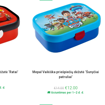
žutė ‘Ratai’
Mepal Vaikiška priešpiečių dėžutė ‘Šunyčiai
patruliai’
€
12.00
. d.
€
14.00
🚚 Išsiuntimas per 1–2 d. d.