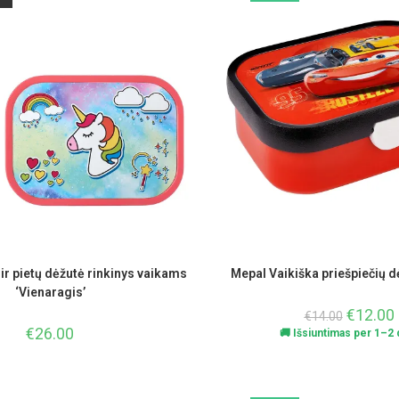
ir pietų dėžutė rinkinys vaikams
Mepal Vaikiška priešpiečių dė
‘Vienaragis’
€
12.00
€
14.00
€
26.00
🚚 Išsiuntimas per 1–2 d