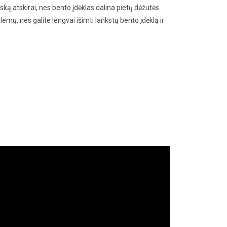
 viską atskirai, nes bento įdėklas dalina pietų dėžutės
blemų, nes galite lengvai išimti lankstų bento įdėklą ir