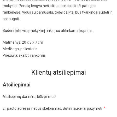
mokyklai. Penalą lengva nešiotis ar pakabinti dėl patogios
rankenėlės. Vidus su pamušalu, todėl daiktai bus tvarkingai sudėti ir
apsaugoti.
Suderinkite visą mokyklinį rinkinį su atitinkama kuprine.
Matmenys: 20 x 8 x 7 cm
Medžiaga: poliesteris
Priežiūra: skalbti rankomis
Klientų atsiliepimai
Atsiliepimai
Atsiliepimų dar nėra, būk pirmas!
El. pašto adresas nebus skelbiamas.
Būtini laukeliai pažymėti
*