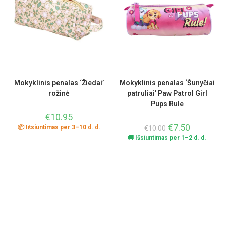
Mokyklinis penalas ‘Žiedai’
Mokyklinis penalas ‘Šunyčiai
rožinė
patruliai’ Paw Patrol Girl
Pups Rule
€
10.95
€
7.50
📦 Išsiuntimas per 3–10 d. d.
€
10.00
🚚 Išsiuntimas per 1–2 d. d.