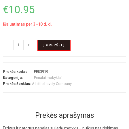
€
10.95
Išsiuntimas per 3–10 d. d.
-
+
Į KREPŠELĮ
Prekės kodas:
PEICPI19
Kategorija:
Penalai mokyklai
Prekės ženklas:
A Little Lovely Company
Prekės aprašymas
Erdvus ir patogus penalas su ledų motyvu – puikus pasirinkimas