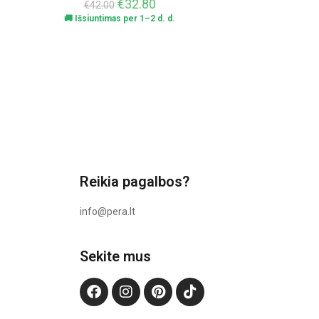
€
32.80
€
42.00
🚚 Išsiuntimas per 1–2 d. d.
Reikia pagalbos?
info@pera.lt
Sekite mus