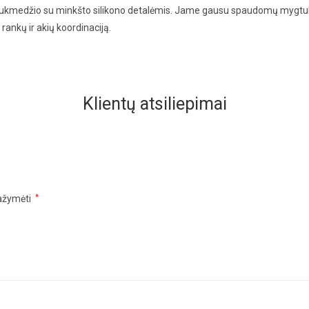
 bukmedžio su minkšto silikono detalėmis. Jame gausu spaudomų mygtukų
rankų ir akių koordinaciją.
Klientų atsiliepimai
pažymėti
*