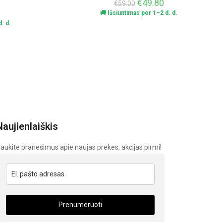
€
49.80
€
59.00
🚚 Išsiuntimas per 1–2 d. d.
. d.
Naujienlaiškis
aukite pranešimus apie naujas prekes, akcijas pirmi!
Prenumeruoti