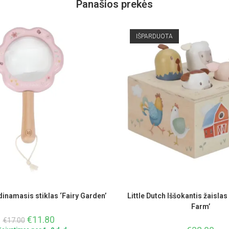
Panašios prekės
IŠPARDUOTA
idinamasis stiklas ‘Fairy Garden’
Little Dutch Iššokantis žaislas
Farm’
€
11.80
€
17.00