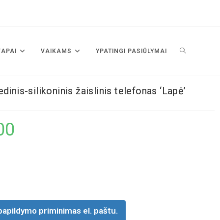
VAPAI
VAIKAMS
YPATINGI PASIŪLYMAI
dinis-silikoninis žaislinis telefonas ‘Lapė’
00
papildymo priminimas el. paštu.