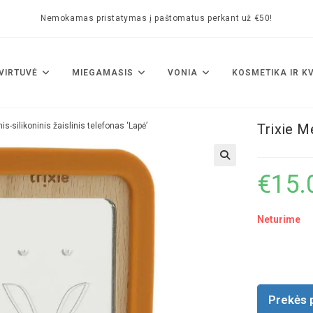
Nemokamas pristatymas į paštomatus perkant už €50!
VIRTUVĖ
MIEGAMASIS
VONIA
KOSMETIKA IR K
is-silikoninis žaislinis telefonas ‘Lapė’
Trixie Me
🔍
€
15.
Neturime
Prekės 