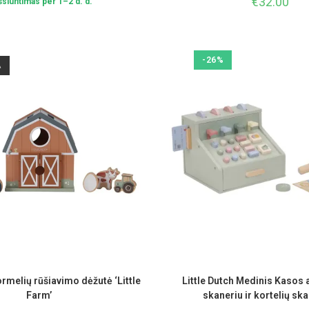
€
32.00
Išsiuntimas per 1–2 d. d.
-26%
A
ormelių rūšiavimo dėžutė ‘Little
Little Dutch Medinis Kasos 
Farm’
skaneriu ir kortelių ska