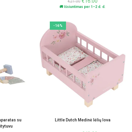
€
16.00
€
21.00
🚚 Išsiuntimas per 1–2 d. d.
-16%
aparatas su
Little Dutch Medinė lėlių lova
itytuvu