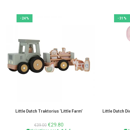
-24%
-31%
Little Dutch Traktorius ‘Little Farm’
Little Dutch D
€
29.80
€
39.00