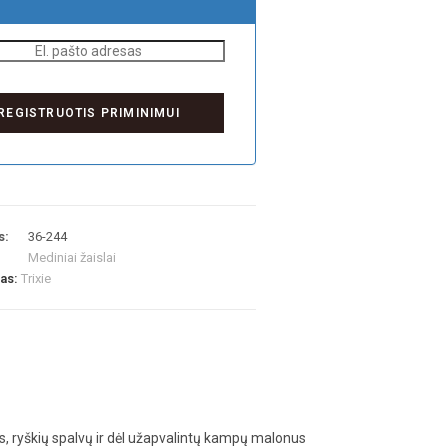
s:
36-244
Mediniai žaislai
las:
Trixie
s, ryškių spalvų ir dėl užapvalintų kampų malonus