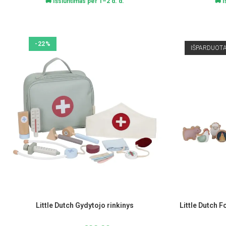
🚚 Išsiuntimas per 1–2 d. d.
🚚 
-22%
IŠPARDUOT
Little Dutch Gydytojo rinkinys
Little Dutch F