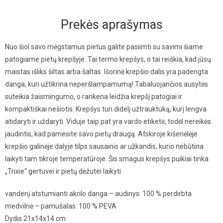
Prekės aprašymas
Nuo šiol savo mėgstamus pietus galite pasiimti su savimi šiame
patogiame pietų krepšyje. Tai termo krepšys, o tai reiškia, kad jūsų
maistas išliks šiltas arba šaltas. Išorinė krepšio dalis yra padengta
danga, kuri užtikrina neperšlampamumą! Tabaluojančios ausytės
suteikia žaismingumo, o rankena leidžia krepšį patogiai ir
kompaktiškai nešiotis. Krepšys turi didelį užtrauktuką, kurį lengva
atidaryti ir uždaryti. Viduje taip pat yra vardo etiketė, todėl nereikės
jaudintis, kad pamesite savo pietų draugą. Atskiroje kišenėlėje
krepšio galinėje dalyje tilps sausainis ar užkandis, kurio nebūtina
laikyti tam tikroje temperatūroje. Šis smagus krepšys puikiai tinka
„Trixie“ gertuvei ir pietų dėžutei laikyti.
vandenį atstumianti akrilo danga – audinys: 100 % perdirbta
medvilnė – pamušalas: 100 % PEVA
Dydis 21x14x14 cm