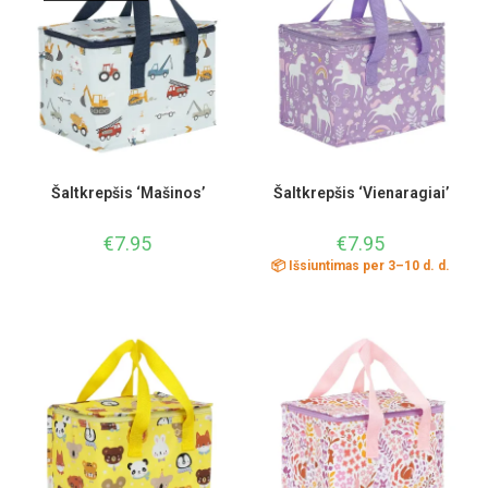
Šaltkrepšis ‘Mašinos’
Šaltkrepšis ‘Vienaragiai’
€
7.95
€
7.95
📦 Išsiuntimas per 3–10 d. d.