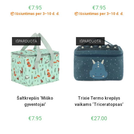
€
7.95
€
7.95
📦 Išsiuntimas per 3–10 d. d.
📦 Išsiuntimas per 3–10 d. d.
IŠPARDUOTA
IŠPARDUOTA
Šaltkrepšis ‘Miško
Trixie Termo krepšys
gyventojai’
vaikams ‘Triceratopsas’
€
7.95
€
27.00