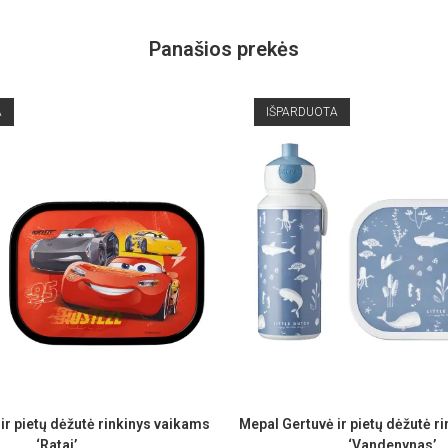
Panašios prekės
A
IŠPARDUOTA
ir pietų dėžutė rinkinys vaikams
Mepal Gertuvė ir pietų dėžutė r
‘Ratai’
‘Vandenynas’