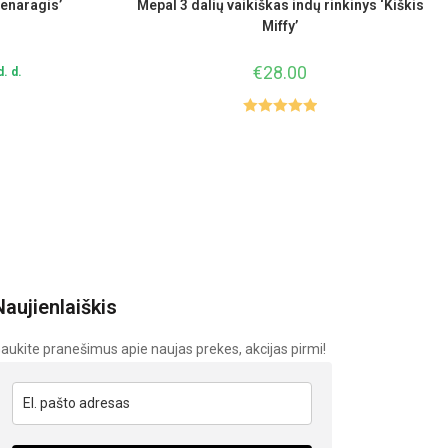
ienaragis’
Mepal 3 dalių vaikiškas indų rinkinys ‘Kiškis
Miffy’
€
28.00
. d.
Įvertinimas
:
5.00
iš 5
Naujienlaiškis
aukite pranešimus apie naujas prekes, akcijas pirmi!