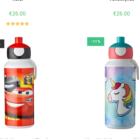
€
26.00
€
26.00
Įvertinimas
:
5.00
iš 5
-11%
A