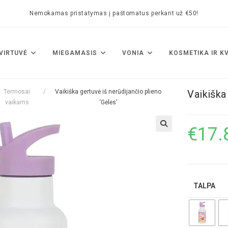
Nemokamas pristatymas į paštomatus perkant už €50!
VIRTUVĖ
MIEGAMASIS
VONIA
KOSMETIKA IR K
Termosai
/
Vaikiška gertuvė iš nerūdijančio plieno
Vaikiška
vaikams
‘Gėlės’
€
17.
🔍
TALPA