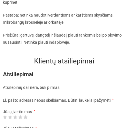
kuprine!
Pastaba: netinka naudoti verdantiems ar karštiems skysčiams,
mikrobangų krosnelėje ar orkaitėje.
Priežiūra: gertuvę, dangtelį ir šiaudelį plauti rankomis bei po plovimo
nusausinti. Netinka plauti indaplovėje.
Klientų atsiliepimai
Atsiliepimai
Atsiliepimų dar nėra, būk pirmas!
El. pašto adresas nebus skelbiamas.
Būtini laukeliai pažymėti
*
Jūsų įvertinimas
*
*