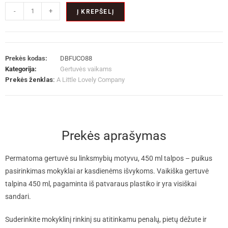
-
+
Į KREPŠELĮ
Prekės kodas:
DBFUCO88
Kategorija:
Gertuvės vaikams
Prekės ženklas:
A Little Lovely Company
Prekės aprašymas
Permatoma gertuvė su linksmybių motyvu, 450 ml talpos – puikus
pasirinkimas mokyklai ar kasdienėms išvykoms. Vaikiška gertuvė
talpina 450 ml, pagaminta iš patvaraus plastiko ir yra visiškai
sandari.
Suderinkite mokyklinį rinkinį su atitinkamu penalų, pietų dėžute ir