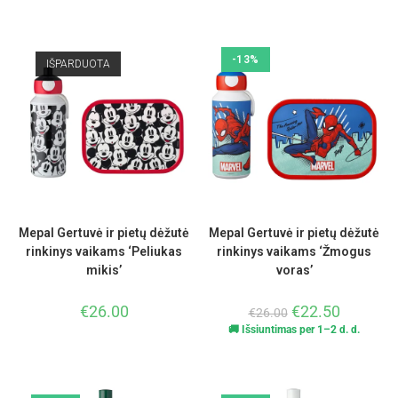
Įvertinimas
:
5.00
iš 5
-13%
IŠPARDUOTA
Mepal Gertuvė ir pietų dėžutė
Mepal Gertuvė ir pietų dėžutė
rinkinys vaikams ‘Peliukas
rinkinys vaikams ‘Žmogus
mikis’
voras’
€
26.00
€
22.50
€
26.00
🚚 Išsiuntimas per 1–2 d. d.