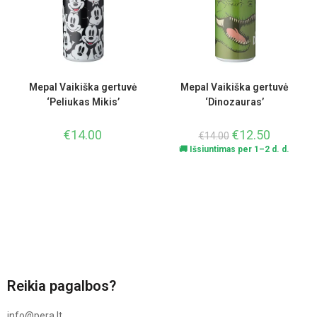
Mepal Vaikiška gertuvė
Mepal Vaikiška gertuvė
‘Peliukas Mikis’
‘Dinozauras’
€
14.00
€
12.50
€
14.00
🚚 Išsiuntimas per 1–2 d. d.
Reikia pagalbos?
info@pera.lt