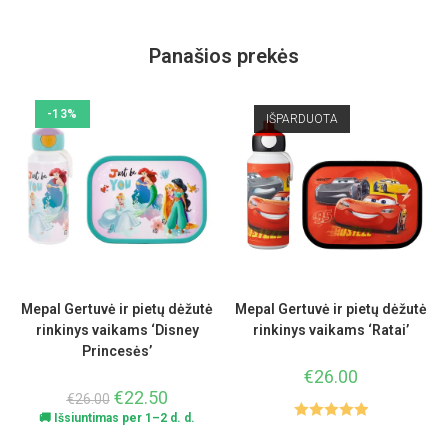
Panašios prekės
-13%
IŠPARDUOTA
Mepal Gertuvė ir pietų dėžutė
Mepal Gertuvė ir pietų dėžutė
rinkinys vaikams ‘Disney
rinkinys vaikams ‘Ratai’
Princesės’
€
26.00
€
22.50
€
26.00
🚚 Išsiuntimas per 1–2 d. d.
Įvertinimas