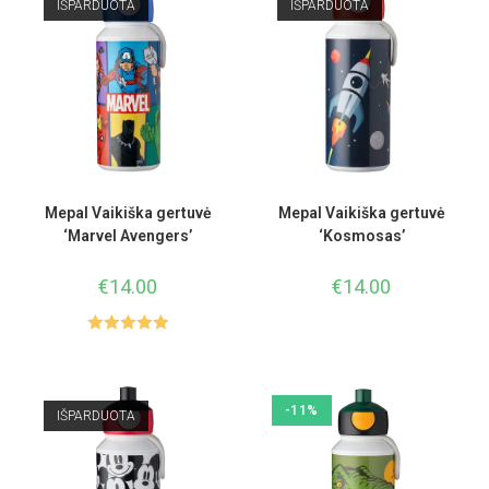
IŠPARDUOTA
IŠPARDUOTA
Mepal Vaikiška gertuvė
Mepal Vaikiška gertuvė
‘Marvel Avengers’
‘Kosmosas’
€
14.00
€
14.00
Įvertinimas
:
5.00
iš 5
-11%
IŠPARDUOTA