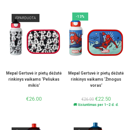
:
5.00
iš 5
-13%
IŠPARDUOTA
Mepal Gertuvė ir pietų dėžutė
Mepal Gertuvė ir pietų dėžutė
rinkinys vaikams ‘Peliukas
rinkinys vaikams ‘Žmogus
mikis’
voras’
€
26.00
€
22.50
€
26.00
🚚 Išsiuntimas per 1–2 d. d.