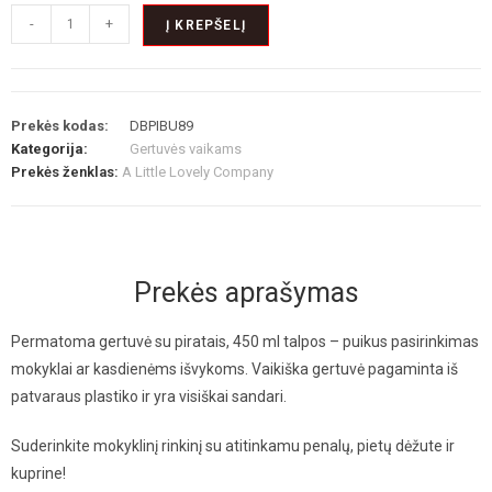
-
+
Į KREPŠELĮ
Prekės kodas:
DBPIBU89
Kategorija:
Gertuvės vaikams
Prekės ženklas:
A Little Lovely Company
Prekės aprašymas
Permatoma gertuvė su piratais, 450 ml talpos – puikus pasirinkimas
mokyklai ar kasdienėms išvykoms. Vaikiška gertuvė pagaminta iš
patvaraus plastiko ir yra visiškai sandari.
Suderinkite mokyklinį rinkinį su atitinkamu penalų, pietų dėžute ir
kuprine!