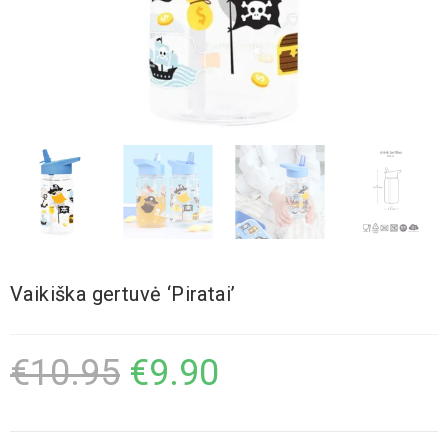
Vaikiška gertuvė ‘Piratai’
€
10.95
€
9.90