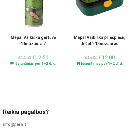
Mepal Vaikiška gertuvė
Mepal Vaikiška priešpiečių
‘Dinozauras’
dėžutė ‘Dinozauras’
€
12.50
€
12.00
€
14.00
€
14.00
🚚 Išsiuntimas per 1–2 d. d.
🚚 Išsiuntimas per 1–2 d. d.
Reikia pagalbos?
info@pera.lt