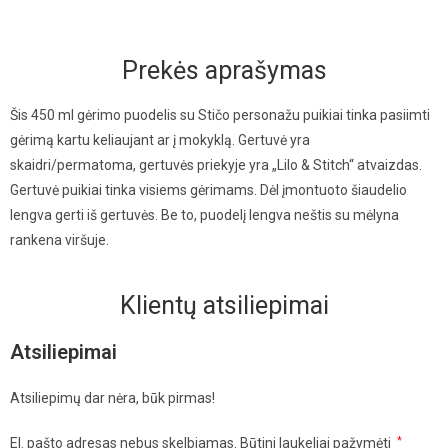
Prekės aprašymas
Šis 450 ml gėrimo puodelis su Stičo personažu puikiai tinka pasiimti
gėrimą kartu keliaujant ar į mokyklą. Gertuvė yra
skaidri/permatoma, gertuvės priekyje yra „Lilo & Stitch“ atvaizdas.
Gertuvė puikiai tinka visiems gėrimams. Dėl įmontuoto šiaudelio
lengva gerti iš gertuvės. Be to, puodelį lengva neštis su mėlyna
rankena viršuje.
Klientų atsiliepimai
Atsiliepimai
Atsiliepimų dar nėra, būk pirmas!
El. pašto adresas nebus skelbiamas.
Būtini laukeliai pažymėti
*