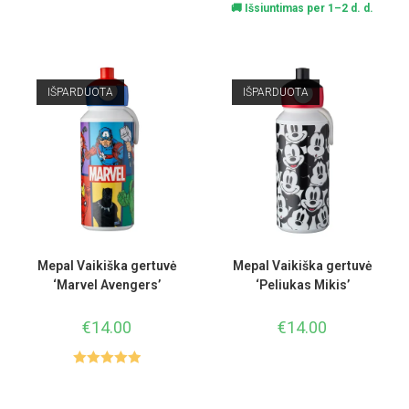
🚚 Išsiuntimas per 1–2 d. d.
IŠPARDUOTA
IŠPARDUOTA
Mepal Vaikiška gertuvė
Mepal Vaikiška gertuvė
‘Marvel Avengers’
‘Peliukas Mikis’
€
14.00
€
14.00
Įvertinimas
:
5.00
iš 5