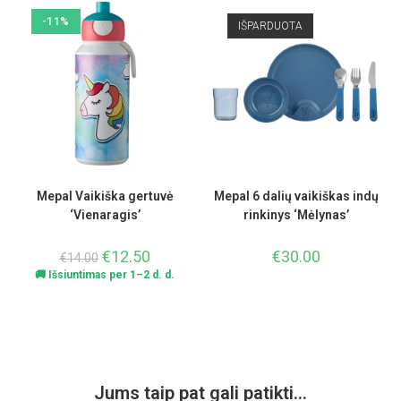
-11%
IŠPARDUOTA
Mepal Vaikiška gertuvė
Mepal 6 dalių vaikiškas indų
‘Vienaragis’
rinkinys ‘Mėlynas’
€
12.50
€
30.00
€
14.00
🚚 Išsiuntimas per 1–2 d. d.
Jums taip pat gali patikti…