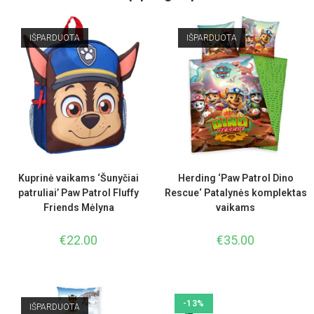
IŠPARDUOTA
IŠPARDUOTA
Kuprinė vaikams ‘Šunyčiai
Herding ‘Paw Patrol Dino
patruliai’ Paw Patrol Fluffy
Rescue‘ Patalynės komplektas
Friends Mėlyna
vaikams
€
22.00
€
35.00
-13%
IŠPARDUOTA