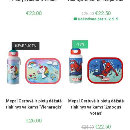
€
23.00
€
22.50
€
26.00
🚚 Išsiuntimas per 1–2 d. d.
-13%
IŠPARDUOTA
Mepal Gertuvė ir pietų dėžutė
Mepal Gertuvė ir pietų dėžutė
rinkinys vaikams ‘Vienaragis’
rinkinys vaikams ‘Žmogus
voras’
€
26.00
€
22.50
€
26.00