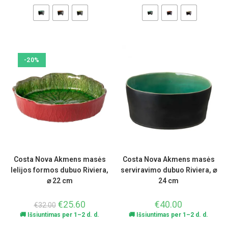
-20%
Costa Nova Akmens masės
Costa Nova Akmens masės
lelijos formos dubuo Riviera,
serviravimo dubuo Riviera, ⌀
⌀ 22 cm
24 cm
€
25.60
€
40.00
€
32.00
🚚 Išsiuntimas per 1–2 d. d.
🚚 Išsiuntimas per 1–2 d. d.