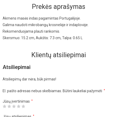
Prekės aprašymas
Akmens masės indas pagamintas Portugalijoje.
Galima naudoti mikrobangų krosnelėje ir indaplovėje.
Rekomenduojama plauti rankomis.
Skersmuo: 15.2 cm, Aukštis: 7.3 cm, Talpa: 0.65 L
Klientų atsiliepimai
Atsiliepimai
Atsiliepimų dar nėra, būk pirmas!
El. pašto adresas nebus skelbiamas.
Būtini laukeliai pažymėti
*
Jūsų įvertinimas
*
Jūsų atsiliepimas
*