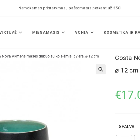
Nemokamas pristatymas į paštomatus perkant už €50!
VIRTUVĖ
MIEGAMASIS
VONIA
KOSMETIKA IR K
a Nova Akmens masės dubuo su kojelėmis Riviera, ⌀ 12 cm
Costa N
⌀ 12 cm
🔍
€
17.
SPALVA