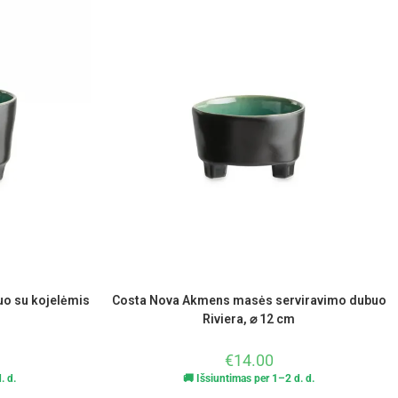
o su kojelėmis
Costa Nova Akmens masės serviravimo dubuo
Riviera, ⌀ 12 cm
€
14.00
. d.
🚚 Išsiuntimas per 1–2 d. d.