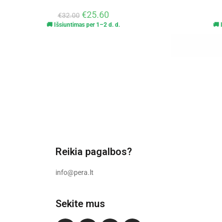
€
25.60
€
32.00
🚚 Išsiuntimas per 1–2 d. d.
🚚 
Reikia pagalbos?
info@pera.lt
Sekite mus