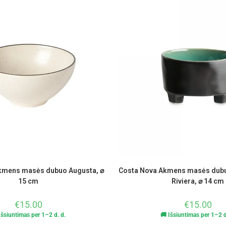
kmens masės dubuo Augusta, ⌀
Costa Nova Akmens masės dubu
15 cm
Riviera, ⌀ 14 cm
€
15.00
€
15.00
Išsiuntimas per 1–2 d. d.
🚚 Išsiuntimas per 1–2 d