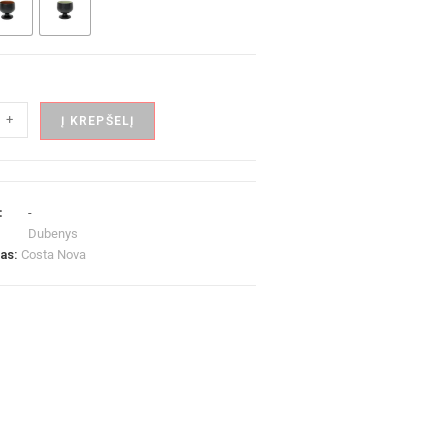
+
Į KREPŠELĮ
:
-
Dubenys
las:
Costa Nova