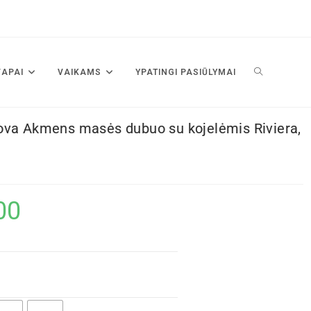
VAPAI
VAIKAMS
YPATINGI PASIŪLYMAI
ova Akmens masės dubuo su kojelėmis Riviera,
00