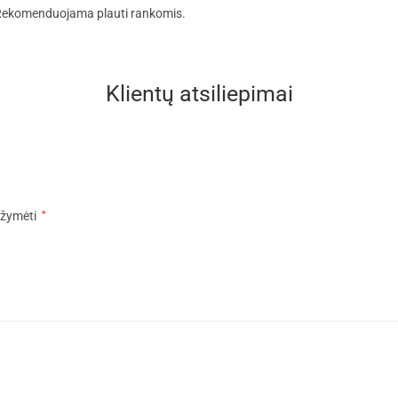
. Rekomenduojama plauti rankomis.
Klientų atsiliepimai
pažymėti
*