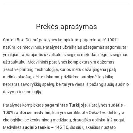
Prekės aprašymas
Cotton Box ‘Degno’ patalynės komplektas pagamintas iš 100%
natūralios medvilnės. Patalynės užvalkalas užsegamas sagomis, tai
yra ilgiau tarnaujantis užvalkalo užsegimo metodas negu užsegimas
užtrauktuku. Medvilninis patalynės komplektas yra dažomas
‚reactive printing‘ technologija, kurios metu dažai įsigeria į patį
audinio pluoštą, dėl to tinkamai prižiūrima patalynė ilgą laiką
nepraras savo ryškių spalvų, bei tai yra viena iš pažangiausių audinio
dažymo technologijų.
Patalynės komplektas
pagamintas Turkijoje
. Patalynės
sudėtis –
100% ranforce medvilnė
, kuri yra sertifikuota Oeko-Tex, dėl to yra
ekologiška, be kenksmingų medžiagų, draugiška aplinkai ir žmogui.
Medvilnės
audinio tankis – 145 TC
, šis siūlų skaičius nustato