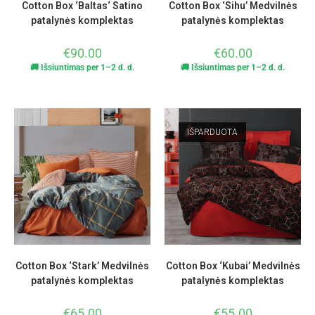
Cotton Box ‘Baltas‘ Satino
Cotton Box ‘Sihu’ Medvilnės
patalynės komplektas
patalynės komplektas
€
90.00
€
60.00
🚚 Išsiuntimas per 1–2 d. d.
🚚 Išsiuntimas per 1–2 d. d.
IŠPARDUOTA
Cotton Box ‘Stark’ Medvilnės
Cotton Box ‘Kubai’ Medvilnės
patalynės komplektas
patalynės komplektas
€
65.00
€
55.00