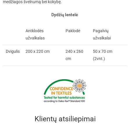
medžiagos švelnumą bei kokybę.
Dydžių lentelė
Antklodės
Paklodė
Pagalvių
užvalkalas
užvalkalai
Dvigulis
200 x 220 cm
240 x 260
50 x 70 cm
cm
(2vnt.)
Klientų atsiliepimai