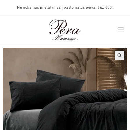
Nemokamas pristatymas į paštomatus perkant už €50!
🔍