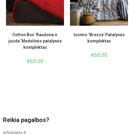
Cotton Box ‘Raudona ir
Issimo ‘Brezza’ Patalynės
juoda’ Medvilnės patalynės
komplektas
komplektas
€
65.00
€
65.00
Reikia pagalbos?
info@pera.lt