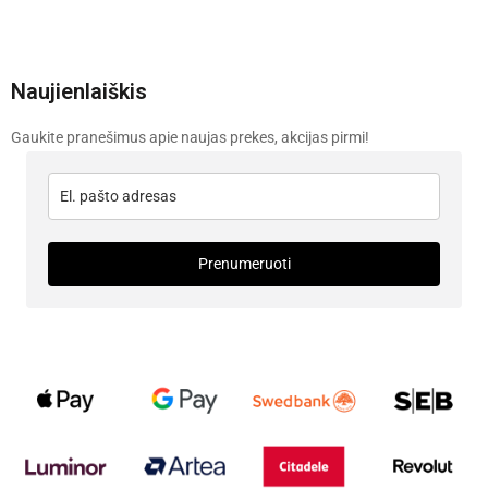
Naujienlaiškis
Gaukite pranešimus apie naujas prekes, akcijas pirmi!
Prenumeruoti