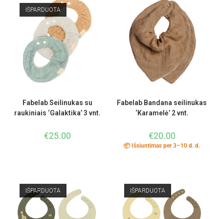
IŠPARDUOTA
Fabelab Seilinukas su
Fabelab Bandana seilinukas
raukiniais ‘Galaktika’ 3 vnt.
‘Karamelė’ 2 vnt.
€
25.00
€
20.00
📦 Išsiuntimas per 3–10 d. d.
IŠPARDUOTA
IŠPARDUOTA