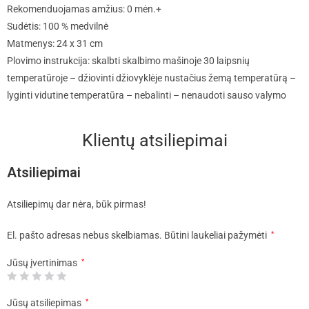
Rekomenduojamas amžius: 0 mėn.+
Sudėtis: 100 % medvilnė
Matmenys: 24 x 31 cm
Plovimo instrukcija: skalbti skalbimo mašinoje 30 laipsnių
temperatūroje – džiovinti džiovyklėje nustačius žemą temperatūrą –
lyginti vidutine temperatūra – nebalinti – nenaudoti sauso valymo
Klientų atsiliepimai
Atsiliepimai
Atsiliepimų dar nėra, būk pirmas!
El. pašto adresas nebus skelbiamas.
Būtini laukeliai pažymėti
*
Jūsų įvertinimas
*
Jūsų atsiliepimas
*