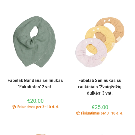
Fabelab Bandana seilinukas
Fabelab Seilinukas su
‘Eukaliptas’ 2 vnt.
raukiniais ‘Žvaigždžių
dulkės’ 3 vnt.
€
20.00
€
25.00
📦 Išsiuntimas per 3–10 d. d.
📦 Išsiuntimas per 3–10 d. d.