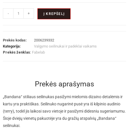
-
+
Į KREPŠELĮ
Prekės kodas:
2006239332
Kategorija:
Valgymo seilinukai ir padėklai vaikams
Prekės ženklas:
Fabelab
Prekės aprašymas
„Bandana“ stiliaus seilinukas pasižymi mielomis dizaino detalėmis ir
kartu yra praktiškas. Seilinuko nugarinė pusė yra iš kilpinio audinio
(terry), todėl jis laikosi savo vietoje ir pasižymi didesniu sugeriamumu.
Šioje dviejų vienetų pakuotėje yra du gražių atspalvių „Bandana“
seilinukai.