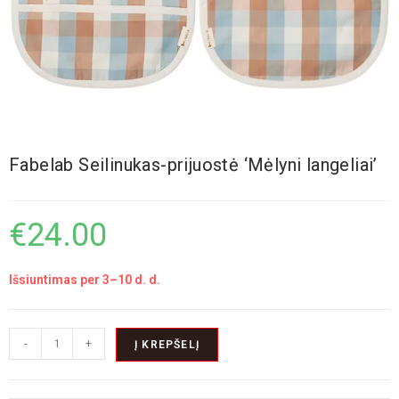
Fabelab Seilinukas-prijuostė ‘Mėlyni langeliai’
€
24.00
Išsiuntimas per 3–10 d. d.
-
+
Į KREPŠELĮ