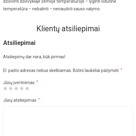
džiovinti džiovyklėje žemoje temperatūroje – lyginti vidutine
temperatūra – nebalinti – nenaudoti sauso valymo
Klientų atsiliepimai
Atsiliepimai
Atsiliepimų dar nėra, būk pirmas!
El. pašto adresas nebus skelbiamas.
Būtini laukeliai pažymėti
*
Jūsų įvertinimas
*
Jūsų atsiliepimas
*