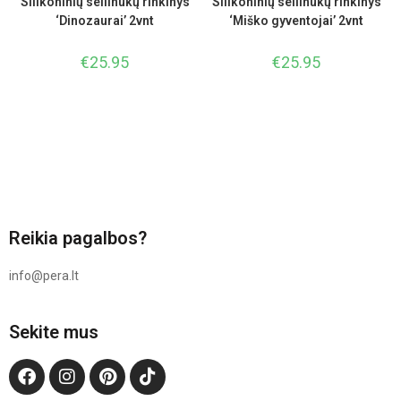
Silikoninių seilinukų rinkinys
Silikoninių seilinukų rinkinys
‘Dinozaurai’ 2vnt
‘Miško gyventojai’ 2vnt
€
25.95
€
25.95
Reikia pagalbos?
info@pera.lt
Sekite mus