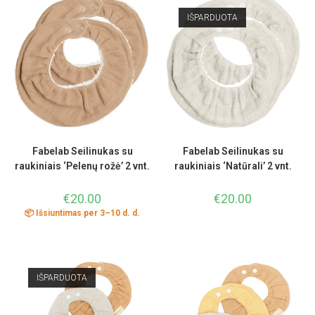
IŠPARDUOTA
Fabelab Seilinukas su
Fabelab Seilinukas su
raukiniais ‘Pelenų rožė’ 2 vnt.
raukiniais ‘Natūrali’ 2 vnt.
€
20.00
€
20.00
📦 Išsiuntimas per 3–10 d. d.
IŠPARDUOTA