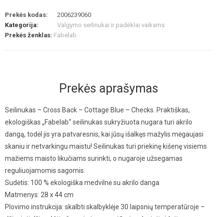
Prekės kodas:
2006239060
Kategorija:
Valgymo seilinukai ir padėklai vaikams
Prekės ženklas:
Fabelab
Prekės aprašymas
Seilinukas – Cross Back – Cottage Blue – Checks. Praktiškas,
ekologiškas „Fabelab“ seilinukas sukryžiuota nugara turi akrilo
dangą, todėl jis yra patvaresnis, kai jūsų išalkęs mažylis mėgaujasi
skaniu ir netvarkingu maistu! Seilinukas turi priekinę kišenę visiems
mažiems maisto likučiams surinkti, o nugaroje užsegamas
reguliuojamomis sagomis.
Sudėtis: 100 % ekologiška medvilnė su akrilo danga
Matmenys: 28 x 44 cm
Plovimo instrukcija: skalbti skalbyklėje 30 laipsnių temperatūroje –