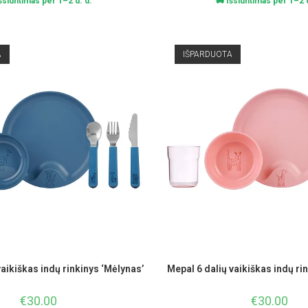
Išsiuntimas per 1–2 d. d.
🚚 Išsiuntimas per 1–2 d
A
IŠPARDUOTA
vaikiškas indų rinkinys ‘Mėlynas’
Mepal 6 dalių vaikiškas indų rin
€
30.00
€
30.00