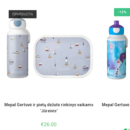
-13%
IŠPARDUOTA
Mepal Gertuvė ir pietų dėžutė rinkinys vaikams
Mepal Gertuvė 
‘Jūreivis’
€
26.00