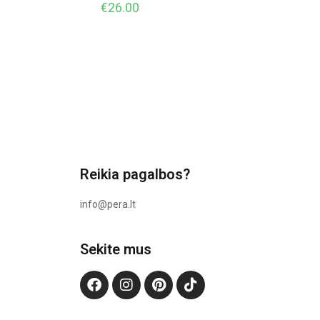
€
26.00
Reikia pagalbos?
info@pera.lt
Sekite mus