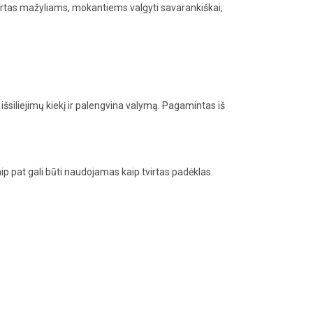
urtas mažyliams, mokantiems valgyti savarankiškai,
išsiliejimų kiekį ir palengvina valymą. Pagamintas iš
aip pat gali būti naudojamas kaip tvirtas padėklas.