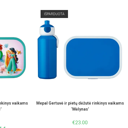
IŠPARDUOTA
inkinys vaikams
Mepal Gertuvė ir pietų dėžutė rinkinys vaikams
’
‘Mėlynas’
€
23.00