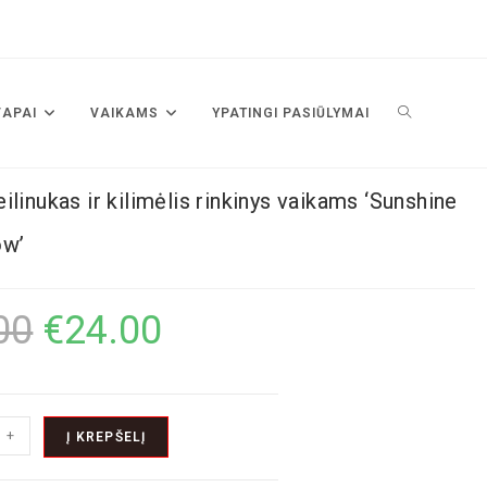
VAPAI
VAIKAMS
YPATINGI PASIŪLYMAI
ilinukas ir kilimėlis rinkinys vaikams ‘Sunshine
ow’
00
€
24.00
+
Į KREPŠELĮ