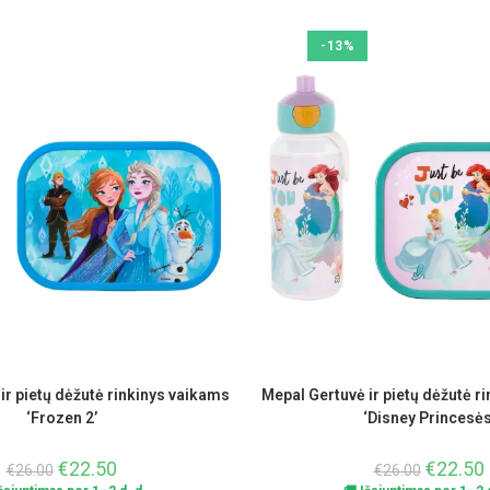
-13%
ir pietų dėžutė rinkinys vaikams
Mepal Gertuvė ir pietų dėžutė r
‘Frozen 2’
‘Disney Princesės
€
22.50
€
22.50
€
26.00
€
26.00