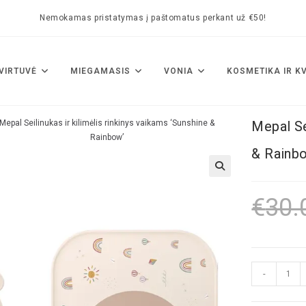
Nemokamas pristatymas į paštomatus perkant už €50!
VIRTUVĖ
MIEGAMASIS
VONIA
KOSMETIKA IR K
Mepal Seilinukas ir kilimėlis rinkinys vaikams ‘Sunshine &
Mepal Se
Rainbow’
& Rainb
🔍
€
30.
-