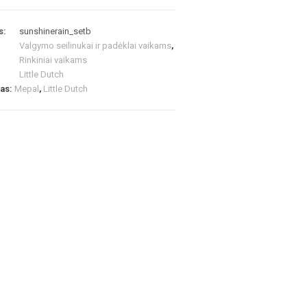
s:
sunshinerain_setb
Valgymo seilinukai ir padėklai vaikams
,
Rinkiniai vaikams
Little Dutch
las:
Mepal
,
Little Dutch