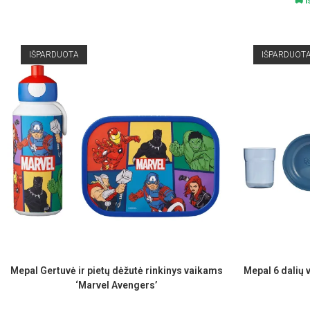
🚚 
IŠPARDUOTA
IŠPARDUOT
Mepal Gertuvė ir pietų dėžutė rinkinys vaikams
Mepal 6 dalių 
‘Marvel Avengers’