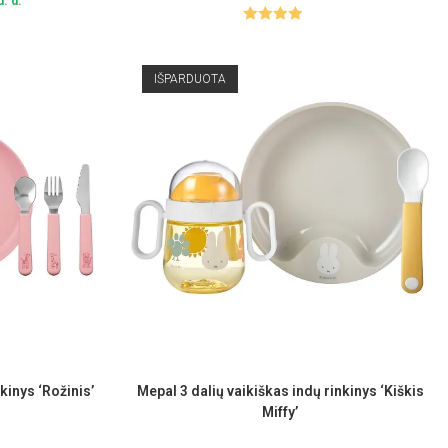
. d.
Įvertinima
s:
4.00
iš 5
IŠPARDUOTA
kinys ‘Rožinis’
Mepal 3 dalių vaikiškas indų rinkinys ‘Kiškis
Miffy’