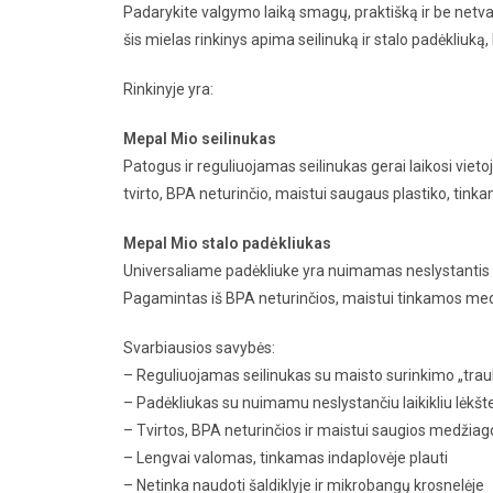
Padarykite valgymo laiką smagų, praktišką ir be netv
šis mielas rinkinys apima seilinuką ir stalo padėkliuką
Rinkinyje yra:
Mepal Mio seilinukas
Patogus ir reguliuojamas seilinukas gerai laikosi viet
tvirto, BPA neturinčio, maistui saugaus plastiko, tinka
Mepal Mio stalo padėkliukas
Universaliame padėkliuke yra nuimamas neslystantis žieda
Pagamintas iš BPA neturinčios, maistui tinkamos med
Svarbiausios savybės:
– Reguliuojamas seilinukas su maisto surinkimo „trau
– Padėkliukas su nuimamu neslystančiu laikikliu lėkšte
– Tvirtos, BPA neturinčios ir maistui saugios medžiag
– Lengvai valomas, tinkamas indaplovėje plauti
– Netinka naudoti šaldiklyje ir mikrobangų krosnelėje