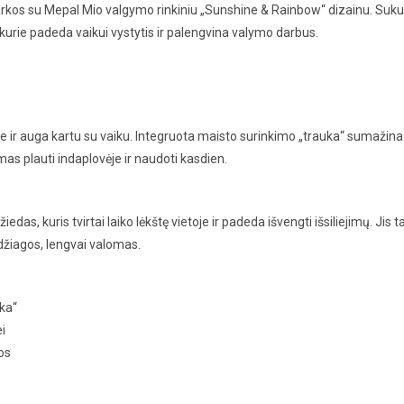
arkos su Mepal Mio valgymo rinkiniu „Sunshine & Rainbow“ dizainu. Suk
, kurie padeda vaikui vystytis ir palengvina valymo darbus.
oje ir auga kartu su vaiku. Integruota maisto surinkimo „trauka“ sumažina 
mas plauti indaplovėje ir naudoti kasdien.
s, kuris tvirtai laiko lėkštę vietoje ir padeda išvengti išsiliejimų. Jis t
žiagos, lengvai valomas.
ka“
i
os