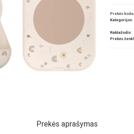
Prekės koda
Kategorijos:
Raktažodis:
Prekės ženk
Prekės aprašymas