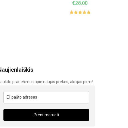
€
28.00
Įvertinimas
:
5.00
iš 5
Naujienlaiškis
aukite pranešimus apie naujas prekes, akcijas pirmi!
Prenumeruoti