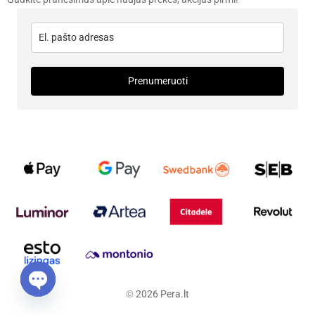
Prenumeruoti
©
2026
Pera.lt
Open chaty