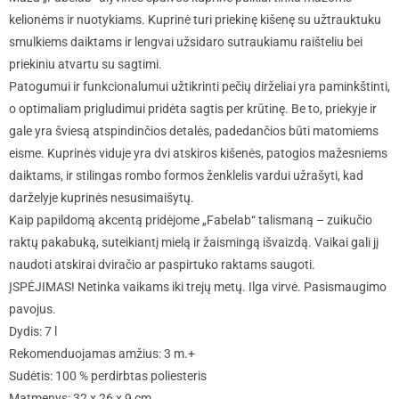
kelionėms ir nuotykiams. Kuprinė turi priekinę kišenę su užtrauktuku
smulkiems daiktams ir lengvai užsidaro sutraukiamu raišteliu bei
priekiniu atvartu su sagtimi.
Patogumui ir funkcionalumui užtikrinti pečių dirželiai yra paminkštinti,
o optimaliam prigludimui pridėta sagtis per krūtinę. Be to, priekyje ir
gale yra šviesą atspindinčios detalės, padedančios būti matomiems
eisme. Kuprinės viduje yra dvi atskiros kišenės, patogios mažesniems
daiktams, ir stilingas rombo formos ženklelis vardui užrašyti, kad
darželyje kuprinės nesusimaišytų.
Kaip papildomą akcentą pridėjome „Fabelab“ talismaną – zuikučio
raktų pakabuką, suteikiantį mielą ir žaismingą išvaizdą. Vaikai gali jį
naudoti atskirai dviračio ar paspirtuko raktams saugoti.
ĮSPĖJIMAS! Netinka vaikams iki trejų metų. Ilga virvė. Pasismaugimo
pavojus.
Dydis: 7 l
Rekomenduojamas amžius: 3 m.+
Sudėtis: 100 % perdirbtas poliesteris
Matmenys: 32 x 26 x 9 cm