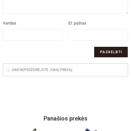
Vardas
El. paštas
DAR NEPERŽIŪRĖJOTE JOKIŲ PREKIŲ.
Panašios prekės