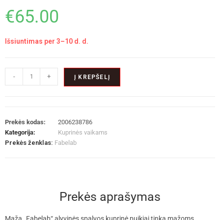
€
65.00
Išsiuntimas per 3–10 d. d.
-
+
Į KREPŠELĮ
Prekės kodas:
2006238786
Kategorija:
Kuprinės vaikams
Prekės ženklas:
Fabelab
Prekės aprašymas
Maža „Fabelab“ alyvinės spalvos kuprinė puikiai tinka mažoms