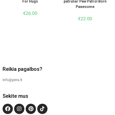
For Hugs
patruliai’ Paw Patrol Born
Pawesome
€
26.00
€
22.00
Reikia pagalbos?
info@pera.lt
Sekite mus