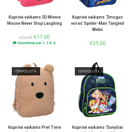
Kuprinė vaikams 3D Minnie
Kuprinė vaikams ‘Žmogus
Mouse Never Stop Laughing
voras’ Spider-Man Tangled
Webs
€
17.00
€
22.00
€
35.00
🚚 Išsiuntimas per 1–2 d. d.
IŠPARDUOTA
IŠPARDUOTA
Kuprinė vaikams Pret Time
Kuprinė vaikams ‘Šunyčiai