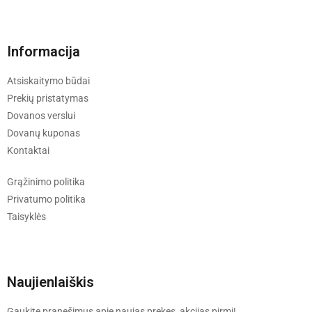
Informacija
Atsiskaitymo būdai
Prekių pristatymas
Dovanos verslui
Dovanų kuponas
Kontaktai
Grąžinimo politika
Privatumo politika
Taisyklės
Naujienlaiškis
Gaukite pranešimus apie naujas prekes, akcijas pirmi!