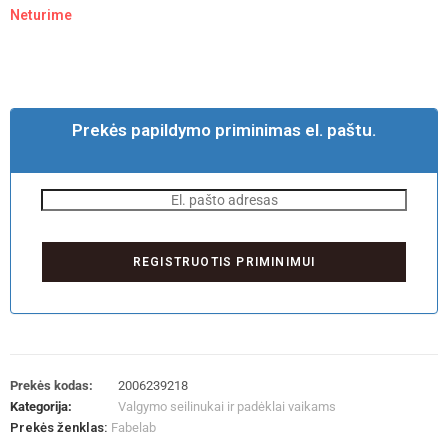
Neturime
Prekės papildymo priminimas el. paštu.
Prekės kodas:
2006239218
Kategorija:
Valgymo seilinukai ir padėklai vaikams
Prekės ženklas:
Fabelab