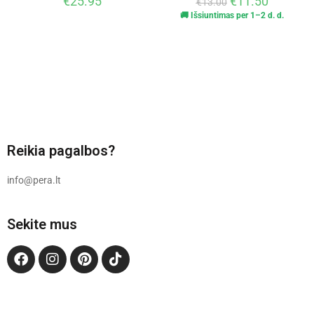
€
25.95
€
11.50
€
13.00
🚚 Išsiuntimas per 1–2 d. d.
Reikia pagalbos?
info@pera.lt
Sekite mus