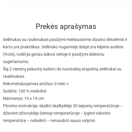
Prekės aprašymas
Seilinukas su raukinukais pasižymi mieliausiomis dizaino detalėmis ir
kartu yra praktiškas. Seilinuko nugarinėje dalyje yra kilpinis audinis
(frotė), todėl jis geriau laikosi vietoje ir pasižymi didesniu
sugeriamumu.
Šią 2 vienetų pakuotę sudaro du nuostabių atspalvių seilinukai su
raukinukais.
Rekomenduojamas amžius: 0 mėn.+
Sudėtis: 100 % medvilnė
Matmenys: 19 x 19 cm
Plovimo instrukcija: skalbti skalbyklėje 30 laipsnių temperatūroje –
džiovinti džiovyklėje žemoje temperatūroje – lyginti vidutine
temperatūra – nebalinti – nenaudoti sauso valymo