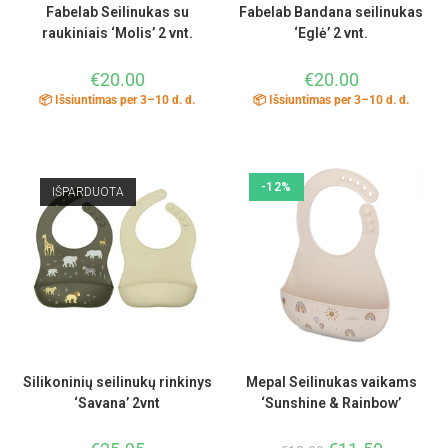
Fabelab Seilinukas su
Fabelab Bandana seilinukas
raukiniais ‘Molis’ 2 vnt.
‘Eglė’ 2 vnt.
€
20.00
€
20.00
📦 Išsiuntimas per 3–10 d. d.
📦 Išsiuntimas per 3–10 d. d.
-12%
IŠPARDUOTA
Silikoninių seilinukų rinkinys
Mepal Seilinukas vaikams
‘Savana’ 2vnt
‘Sunshine & Rainbow’