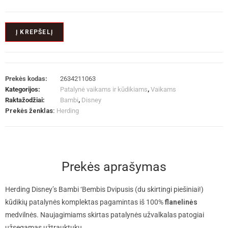
Į KREPŠELĮ
Prekės kodas:
2634211063
Kategorijos:
Patalynė vaikams ir kūdikiams
,
Vaikams
Raktažodžiai:
Bambi
,
Disney
Prekės ženklas:
Herding
Prekės aprašymas
Herding Disney’s Bambi ‘Bembis Dvipusis (du skirtingi piešiniai!)
kūdikių patalynės komplektas pagamintas iš 100%
flanelinės
medvilnės. Naujagimiams skirtas patalynės užvalkalas patogiai
užsegamas užtrauktuku.