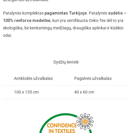
Patalynės komplektas
pagamintas Turkijoje
. Patalynės
sudėtis –
100% renforce medvilnė
, kuri yra sertifikuota Oeko-Tex dėl to yra
ekologiška, be kenksmingų medžiagų, draugiška aplinkai ir kūdikio
odai.
Dydžių lentelė
Antklodės užvalkalas
Pagalvės užvalkalas
100 x 135 cm
40 x 60 cm