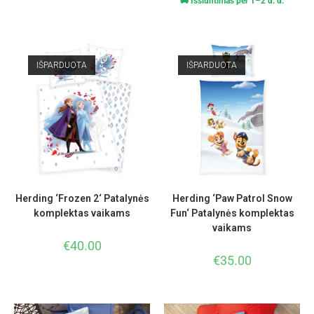
🚚 Išsiuntimas per 1–2 d. d.
IŠPARDUOTA
IŠPARDUOTA
Herding ‘Frozen 2‘ Patalynės
Herding ‘Paw Patrol Snow
komplektas vaikams
Fun‘ Patalynės komplektas
vaikams
€
40.00
€
35.00