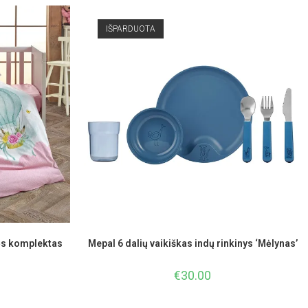
IŠPARDUOTA
ės komplektas
Mepal 6 dalių vaikiškas indų rinkinys ‘Mėlynas’
€
30.00