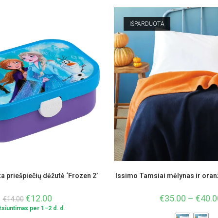
IŠPARDUOTA
a priešpiečių dėžutė ‘Frozen 2’
Issimo Tamsiai mėlynas ir oranž
€
12.00
€
35.00
–
€
40.0
€
14.00
Išsiuntimas per 1–2 d. d.