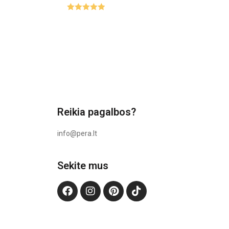
Įvertinimas
:
5.00
iš 5
Reikia pagalbos?
info@pera.lt
Sekite mus