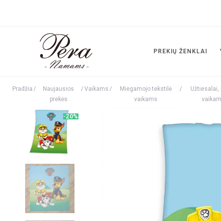
PREKIŲ ŽENKLAI
Pradžia
/
Naujausios
/
Vaikams
/
Miegamojo tekstilė
/
Užtiesalai,
prekės
vaikams
vaika
-20%