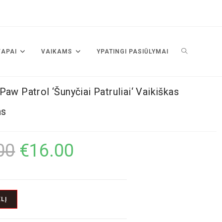
VAPAI
VAIKAMS
YPATINGI PASIŪLYMAI
Paw Patrol ‘Šunyčiai Patruliai‘ Vaikiškas
as
00
€
16.00
LĮ