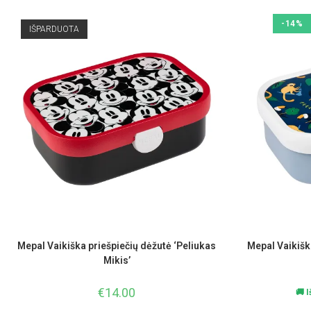
-14%
IŠPARDUOTA
Mepal Vaikiška priešpiečių dėžutė ‘Peliukas
Mepal Vaikiška
Mikis’
€
14.00
🚚 