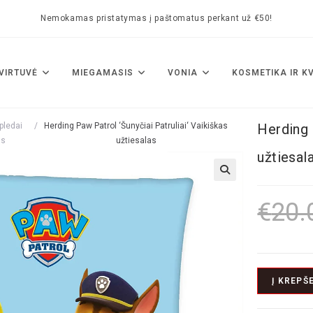
Nemokamas pristatymas į paštomatus perkant už €50!
VIRTUVĖ
MIEGAMASIS
VONIA
KOSMETIKA IR K
 pledai
/
Herding Paw Patrol ‘Šunyčiai Patruliai‘ Vaikiškas
Herding 
ms
užtiesalas
užtiesal
🔍
€
20.
Į KREPŠE