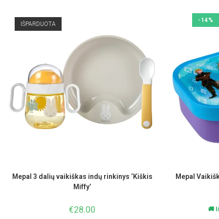
-14%
IŠPARDUOTA
Mepal 3 dalių vaikiškas indų rinkinys ‘Kiškis
Mepal Vaikišk
Miffy’
€
28.00
🚚 