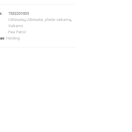
s:
7532201035
Užtiesalai
,
Užtiesalai, pledai vaikams
,
Vaikams
Paw Patrol
las:
Herding