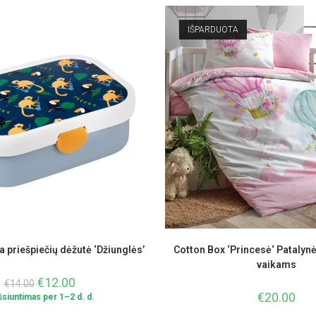
IŠPARDUOTA
 priešpiečių dėžutė ‘Džiunglės’
Cotton Box ‘Princesė‘ Patalyn
vaikams
€
12.00
€
14.00
€
20.00
Išsiuntimas per 1–2 d. d.