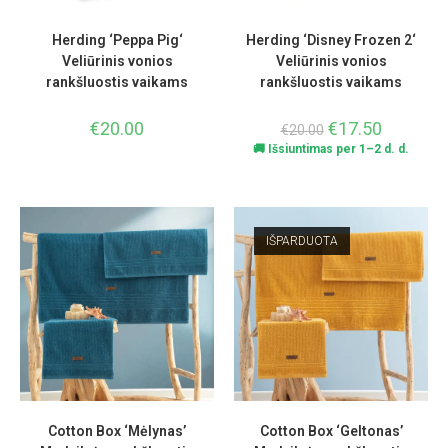
Herding ‘Peppa Pig‘
Herding ‘Disney Frozen 2‘
Veliūrinis vonios
Veliūrinis vonios
rankšluostis vaikams
rankšluostis vaikams
€
20.00
€
17.50
€
20.00
🚚 Išsiuntimas per 1–2 d. d.
IŠPARDUOTA
Cotton Box ‘Mėlynas’
Cotton Box ‘Geltonas’