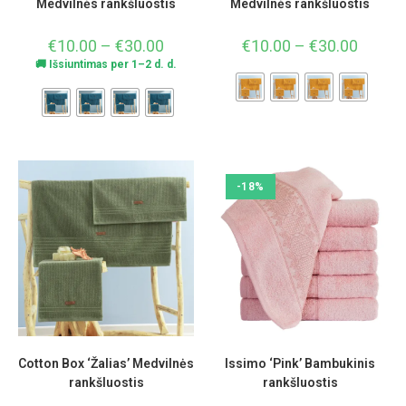
Medvilnės rankšluostis
Medvilnės rankšluostis
€
10.00
–
€
30.00
€
10.00
–
€
30.00
🚚 Išsiuntimas per 1–2 d. d.
-18%
Cotton Box ‘Žalias’ Medvilnės
Issimo ‘Pink’ Bambukinis
rankšluostis
rankšluostis