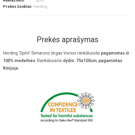
Raktažodis:
Spirit
Prekės ženklas:
Herding
Prekės aprašymas
Herding ‘Spirit‘ Simarono žirgas Vonios rankšluostis
pagamintas iš
100% medvilnės
.
Rankšluosčio
dydis: 75x150cm
,
pagamintas
Kinijoje
.