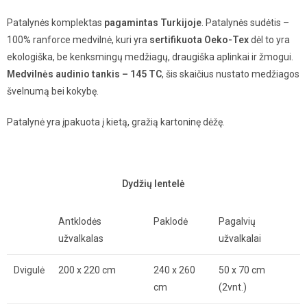
Patalynės komplektas
pagamintas Turkijoje
. Patalynės sudėtis –
100% ranforce medvilnė, kuri yra
sertifikuota Oeko-Tex
dėl to yra
ekologiška, be kenksmingų medžiagų, draugiška aplinkai ir žmogui.
Medvilnės audinio tankis – 145 TC
, šis skaičius nustato medžiagos
švelnumą bei kokybę.
Patalynė yra įpakuota į kietą, gražią kartoninę dėžę.
Dydžių lentelė
Antklodės
Paklodė
Pagalvių
užvalkalas
užvalkalai
Dvigulė
200 x 220 cm
240 x 260
50 x 70 cm
cm
(2vnt.)