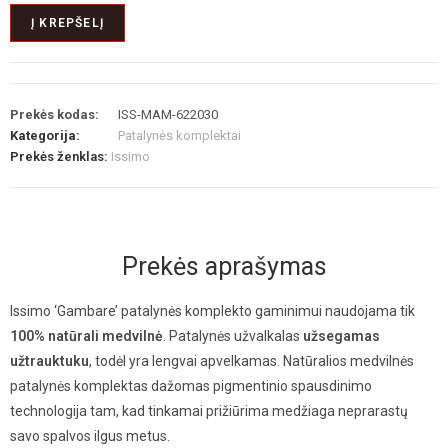
Į KREPŠELĮ
Prekės kodas:
ISS-MAM-622030
Kategorija:
Patalynės komplektai
Prekės ženklas:
Issimo
Prekės aprašymas
Issimo ‘Gambare’ patalynės komplekto gaminimui naudojama tik
100% natūrali medvilnė
. Patalynės užvalkalas
užsegamas
užtrauktuku
, todėl yra lengvai apvelkamas. Natūralios medvilnės
patalynės komplektas dažomas pigmentinio spausdinimo
technologija tam, kad tinkamai prižiūrima medžiaga neprarastų
savo spalvos ilgus metus.