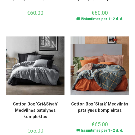
€
60.00
€
60.00
🚚 Išsiuntimas per 1–2 d. d.
Cotton Box ‘Gri&Siyah’
Cotton Box ‘Stark’ Medvilnės
Medvilnės patalynės
patalynės komplektas
komplektas
€
65.00
€
65.00
🚚 Išsiuntimas per 1–2 d. d.