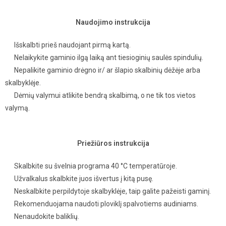
Naudojimo instrukcija
Išskalbti prieš naudojant pirmą kartą.
Nelaikykite gaminio ilgą laiką ant tiesioginių saulės spindulių.
Nepalikite gaminio drėgno ir/ ar šlapio skalbinių dėžėje arba
skalbyklėje.
Dėmių valymui atlikite bendrą skalbimą, o ne tik tos vietos
valymą.
Priežiūros instrukcija
Skalbkite su švelnia programa 40 °C temperatūroje.
Užvalkalus skalbkite juos išvertus į kitą pusę.
Neskalbkite perpildytoje skalbyklėje, taip galite pažeisti gaminį.
Rekomenduojama naudoti ploviklį spalvotiems audiniams.
Nenaudokite baliklių.