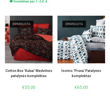
🚚 Išsiuntimas per 1–2 d. d.
IŠPARDUOTA
IŠPARDUOTA
Cotton Box ‘Kubai’ Medvilnės
Issimo ‘Pruva’ Patalynės
patalynės komplektas
komplektas
€
55.00
€
65.00