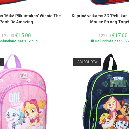
s ‘Mikė Pūkuotukas’ Winnie The
Kuprinė vaikams 3D ‘Peliukas 
Pooh Be Amazing
Mouse Strong Toge
€
15.00
€
17.00
€
22.00
€
22.00
Išsiuntimas per 1–2 d. d.
🚚 Išsiuntimas per 1–2 d
A
IŠPARDUOTA