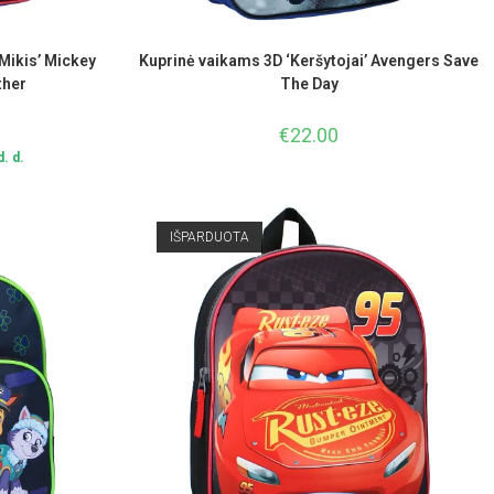
Mikis’ Mickey
Kuprinė vaikams 3D ‘Keršytojai’ Avengers Save
ther
The Day
€
22.00
. d.
IŠPARDUOTA