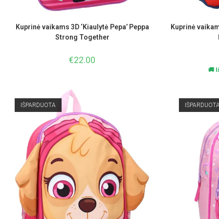
Kuprinė vaikams 3D ‘Kiaulytė Pepa’ Peppa
Kuprinė vaikam
Strong Together
€
22.00
🚚 
IŠPARDUOTA
IŠPARDUOT