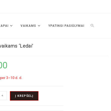
VAPAI
VAIKAMS
YPATINGI PASIŪLYMAI
vaikams ‘Ledai’
00
per 3–10 d. d.
+
Į KREPŠELĮ