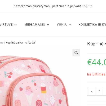
Nemokamas pristatymas į paštomatus perkant už €50!
VIRTUVĖ
MIEGAMASIS
VONIA
KOSMETIKA IR K
ams
/
Kuprinė vaikams ‘Ledai’
Kuprinė 
🔍
€
44.
Išsiuntimas 
-