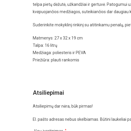
telpa pietų dėžutė, užkandžiai ir gertuvė. Patogumui už
kvėpuojančios medžiagos, suteikiančios dar daugiau 
Suderinkite mokyklinį rinkinį su atitinkamu penalų, pie
Matmenys: 27 x 32 x 19 cm
Talpa: 16 litrų
Medžiaga: poliesteris ir PEVA
Priežiūra: plauti rankomis
Atsiliepimai
Atsiliepimų dar nėra, būk pirmas!
El. pašto adresas nebus skelbiamas.
Būtini laukeliai 
*