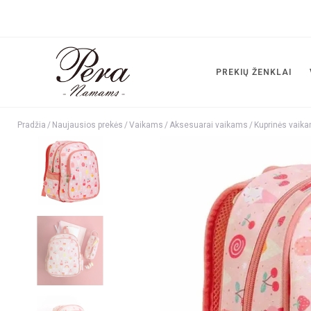
PREKIŲ ŽENKLAI
Pradžia
/
Naujausios prekės
/
Vaikams
/
Aksesuarai vaikams
/
Kuprinės vaik