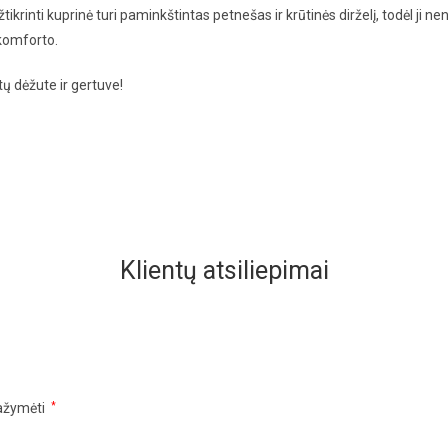
tikrinti kuprinė turi paminkštintas petnešas ir krūtinės dirželį, todėl ji 
komforto.
tų dėžute ir gertuve!
Klientų atsiliepimai
pažymėti
*