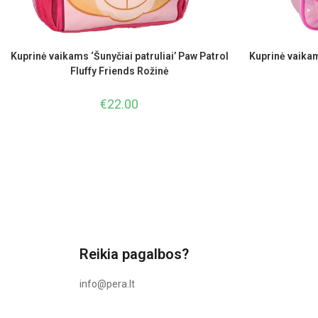
Kuprinė vaikams ‘Šunyčiai patruliai’ Paw Patrol
Kuprinė vaikam
Fluffy Friends Rožinė
€
22.00
Reikia pagalbos?
info@pera.lt