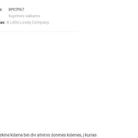
s:
BPICPI67
Kuprinės vaikams
las:
A Little Lovely Company
ekinė kišenė bei dvi atviros šoninės kišenės, į kurias