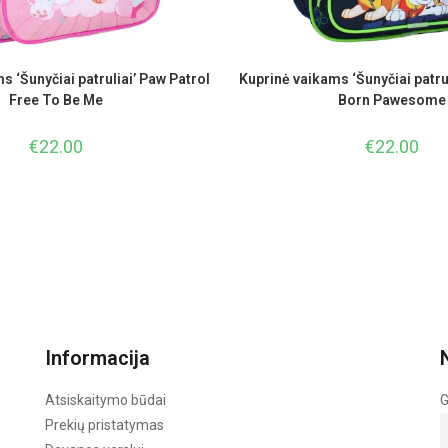
s ‘Šunyčiai patruliai’ Paw Patrol
Kuprinė vaikams ‘Šunyčiai patrul
Free To Be Me
Born Pawesome
€
22.00
€
22.00
Informacija
Atsiskaitymo būdai
G
Prekių pristatymas