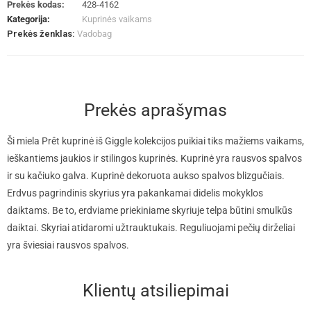
Prekės kodas:
428-4162
Kategorija:
Kuprinės vaikams
Prekės ženklas:
Vadobag
Prekės aprašymas
Ši miela Prêt kuprinė iš Giggle kolekcijos puikiai tiks mažiems vaikams,
ieškantiems jaukios ir stilingos kuprinės. Kuprinė yra rausvos spalvos
ir su kačiuko galva. Kuprinė dekoruota aukso spalvos blizgučiais.
Erdvus pagrindinis skyrius yra pakankamai didelis mokyklos
daiktams. Be to, erdviame priekiniame skyriuje telpa būtini smulkūs
daiktai. Skyriai atidaromi užtrauktukais. Reguliuojami pečių dirželiai
yra šviesiai rausvos spalvos.
Klientų atsiliepimai