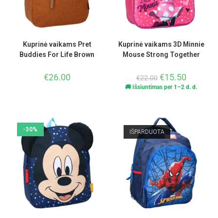
Kuprinė vaikams Pret
Kuprinė vaikams 3D Minnie
Buddies For Life Brown
Mouse Strong Together
€
26.00
€
15.50
€
22.00
🚚 Išsiuntimas per 1–2 d. d.
-30%
IŠPARDUOTA