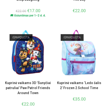
€
17.00
€
22.00
€
22.00
🚚 Išsiuntimas per 1–2 d. d.
IŠPARDUOTA
IŠPARDUOTA
Kuprinė vaikams 3D ‘Šunyčiai
Kuprinė vaikams ‘Ledo šalis
patruliai’ Paw Patrol Friends
2’ Frozen 2 School Time
Around Town
€
35.00
€
22.00