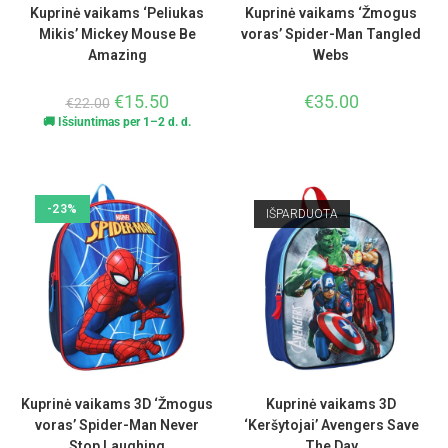
Kuprinė vaikams ‘Peliukas
Kuprinė vaikams ‘Žmogus
Mikis’ Mickey Mouse Be
voras’ Spider-Man Tangled
Amazing
Webs
€
15.50
€
35.00
€
22.00
🚚 Išsiuntimas per 1–2 d. d.
-23%
IŠPARDUOTA
Kuprinė vaikams 3D ‘Žmogus
Kuprinė vaikams 3D
voras’ Spider-Man Never
‘Keršytojai’ Avengers Save
Stop Laughing
The Day