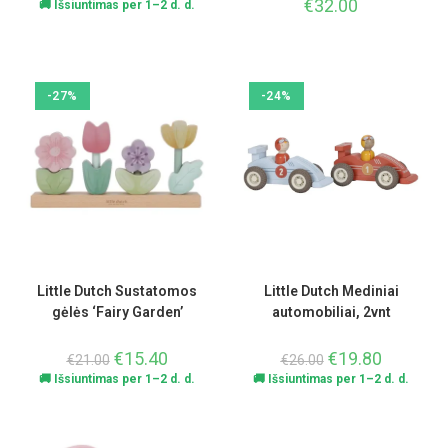
€
32.00
🚚 Išsiuntimas per 1–2 d. d.
-27%
-24%
Little Dutch Sustatomos
Little Dutch Mediniai
gėlės ‘Fairy Garden’
automobiliai, 2vnt
€
15.40
€
19.80
€
21.00
€
26.00
🚚 Išsiuntimas per 1–2 d. d.
🚚 Išsiuntimas per 1–2 d. d.