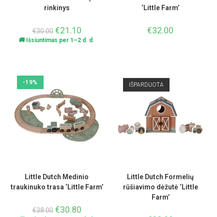
rinkinys
‘Little Farm’
€
21.10
€
32.00
€
30.00
🚚 Išsiuntimas per 1–2 d. d.
-19%
IŠPARDUOTA
Little Dutch Medinio
Little Dutch Formelių
traukinuko trasa ‘Little Farm’
rūšiavimo dėžutė ‘Little
Farm’
€
30.80
€
38.00