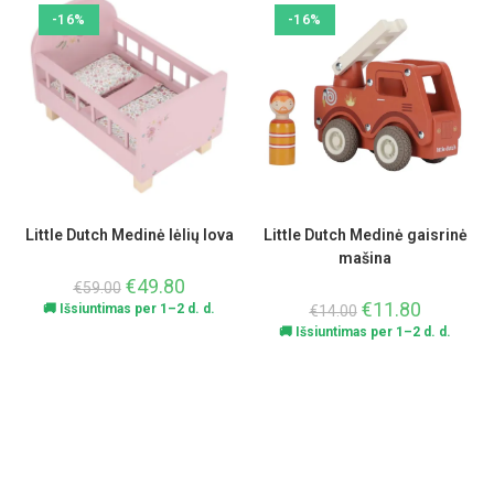
-16%
-16%
Little Dutch Medinė lėlių lova
Little Dutch Medinė gaisrinė
mašina
€
49.80
€
59.00
€
11.80
🚚 Išsiuntimas per 1–2 d. d.
€
14.00
🚚 Išsiuntimas per 1–2 d. d.