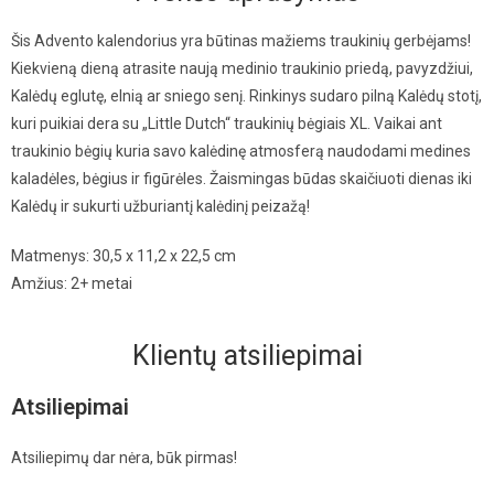
Šis Advento kalendorius yra būtinas mažiems traukinių gerbėjams!
Kiekvieną dieną atrasite naują medinio traukinio priedą, pavyzdžiui,
Kalėdų eglutę, elnią ar sniego senį. Rinkinys sudaro pilną Kalėdų stotį,
kuri puikiai dera su „Little Dutch“ traukinių bėgiais XL. Vaikai ant
traukinio bėgių kuria savo kalėdinę atmosferą naudodami medines
kaladėles, bėgius ir figūrėles. Žaismingas būdas skaičiuoti dienas iki
Kalėdų ir sukurti užburiantį kalėdinį peizažą!
Matmenys: 30,5 x 11,2 x 22,5 cm
Amžius: 2+ metai
Klientų atsiliepimai
Atsiliepimai
Atsiliepimų dar nėra, būk pirmas!