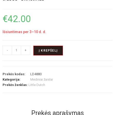
€
42.00
Išsiuntimas per 3–10 d. d.
-
+
Į KREPŠELĮ
Prekės kodas:
LD4880
Kategorija:
Mediniai žaislai
Prekės ženklas:
Little Dutch
Prekės aprašymas