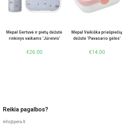
Mepal Gertuvė ir pietų dėžutė
Mepal Vaikiška priešpiečių
rinkinys vaikams ‘Jūreivis’
dėžutė ‘Pavasario gėlės’
€
26.00
€
14.00
Reikia pagalbos?
info@pera.lt