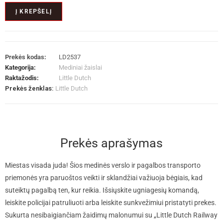
Į KREPŠELĮ
Prekės kodas:
LD2537
Kategorija:
Mediniai žaislai
Raktažodis:
Little Dutch
Prekės ženklas:
Little Dutch
Prekės aprašymas
Miestas visada juda! Šios medinės verslo ir pagalbos transporto
priemonės yra paruoštos veikti ir sklandžiai važiuoja bėgiais, kad
suteiktų pagalbą ten, kur reikia. Išsiųskite ugniagesių komandą,
leiskite policijai patruliuoti arba leiskite sunkvežimiui pristatyti prekes.
Sukurta nesibaigiančiam žaidimų malonumui su „Little Dutch Railway