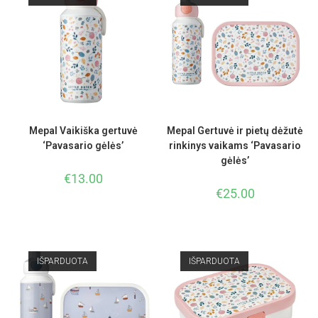
Mepal Vaikiška gertuvė
Mepal Gertuvė ir pietų dėžutė
‘Pavasario gėlės’
rinkinys vaikams ‘Pavasario
gėlės’
€
13.00
€
25.00
IŠPARDUOTA
IŠPARDUOTA