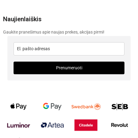
Naujienlaiškis
Gaukite pranešimus apie naujas prekes, akcijas pirmi!
Prenumeruoti