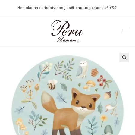
Nemokamas pristatymas į paštomatus perkant už €50!
🔍