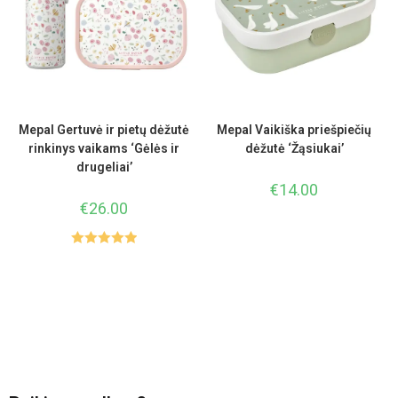
Mepal Gertuvė ir pietų dėžutė
Mepal Vaikiška priešpiečių
rinkinys vaikams ‘Gėlės ir
dėžutė ‘Žąsiukai’
drugeliai’
€
14.00
€
26.00
Įvertinimas
:
5.00
iš 5