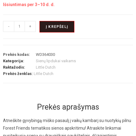
Išsiuntimas per 3–10 d. d.
-
+
Į KREPŠELĮ
Prekės kodas:
WD364030
Kategorija:
Sienų lipdukai vaikams
Raktažodis:
Little Dutch
Prekės ženklas:
Little Dutch
Prekės aprašymas
Atneškite gyvybingą miško pasaulį į vaikų kambarį su nuotykių pilnu
Forest Friends tematikos sienos apskritimu! Atraskite linksmai
nusiteikusią sceną su draugiškais paukšteliais, dūzgiantimis