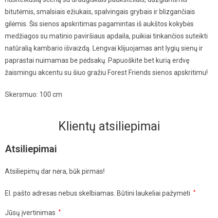
bitutėmis, smalsiais ežiukais, spalvingais grybais ir blizgančiais
gilėmis. Šis sienos apskritimas pagamintas iš aukštos kokybės
medžiagos su matinio paviršiaus apdaila, puikiai tinkančios suteikti
natūralią kambario išvaizdą. Lengvai klijuojamas ant lygių sienų ir
paprastai nuimamas be pėdsakų. Papuoškite bet kurią erdvę
žaismingu akcentu su šiuo gražiu Forest Friends sienos apskritimu!
Skersmuo: 100 cm
Klientų atsiliepimai
Atsiliepimai
Atsiliepimų dar nėra, būk pirmas!
El. pašto adresas nebus skelbiamas.
Būtini laukeliai pažymėti
*
Jūsų įvertinimas
*