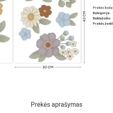
Prekės koda
Kategorija:
Raktažodis:
Prekės ženk
Prekės aprašymas