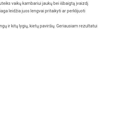
teiks vaikų kambariui jaukų bei išbaigtą įvaizdį.
a leidžia juos lengvai pritaikyti ar perklijuoti
gų ir kitų lygių, kietų paviršių. Geriausiam rezultatui