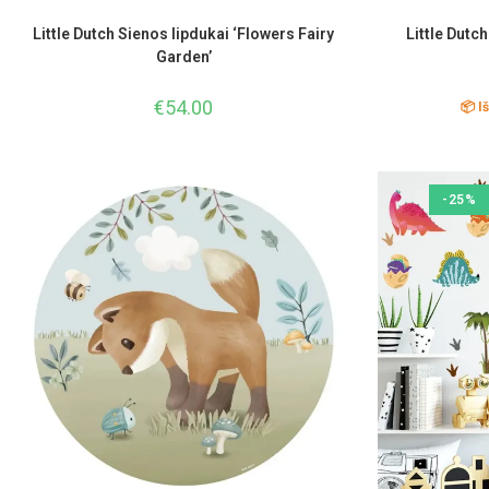
Little Dutch Sienos lipdukai ‘Flowers Fairy
Little Dutc
Garden’
€
54.00
📦 I
-25%