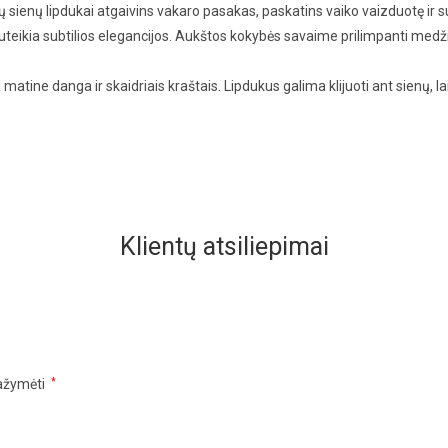
ių sienų lipdukai atgaivins vakaro pasakas, paskatins vaiko vaizduotę ir su
suteikia subtilios elegancijos. Aukštos kokybės savaime prilimpanti medžiag
matine danga ir skaidriais kraštais. Lipdukus galima klijuoti ant sienų, lan
Klientų atsiliepimai
pažymėti
*