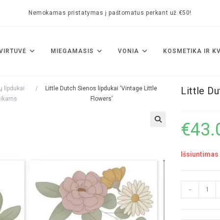
Nemokamas pristatymas į paštomatus perkant už €50!
VIRTUVĖ
MIEGAMASIS
VONIA
KOSMETIKA IR K
ų lipdukai
/
Little Dutch Sienos lipdukai ‘Vintage Little
Little Du
aikams
Flowers’
€
43.
🔍
Išsiuntimas 
-