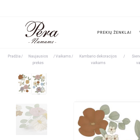
PREKIŲ ŽENKLAI
Pradžia
/
Naujausios
/
Vaikams
/
Kambario dekoracijos
/
Sien
prekės
vaikams
v