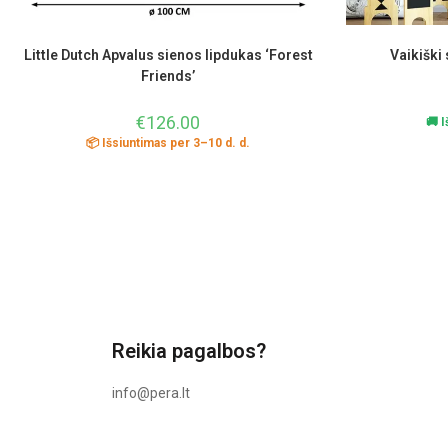
Little Dutch Apvalus sienos lipdukas ‘Forest
Vaikiški 
Friends’
€
126.00
🚚 
📦 Išsiuntimas per 3–10 d. d.
Reikia pagalbos?
info@pera.lt