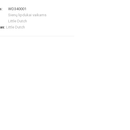
s:
WD340001
Sienų lipdukai vaikams
Little Dutch
las:
Little Dutch