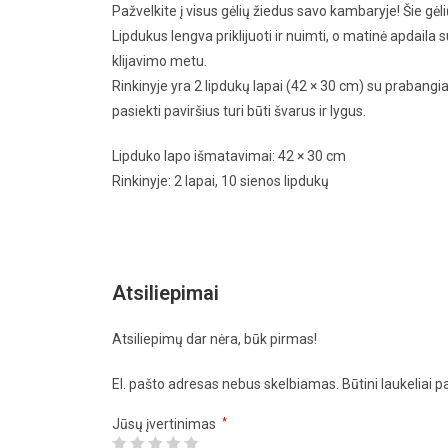
Pažvelkite į visus gėlių žiedus savo kambaryje! Šie gėl
Lipdukus lengva priklijuoti ir nuimti, o matinė apdaila 
klijavimo metu.
Rinkinyje yra 2 lipdukų lapai (42 × 30 cm) su prabangia 
pasiekti paviršius turi būti švarus ir lygus.
Lipduko lapo išmatavimai: 42 × 30 cm
Rinkinyje: 2 lapai, 10 sienos lipdukų
Atsiliepimai
Atsiliepimų dar nėra, būk pirmas!
El. pašto adresas nebus skelbiamas.
Būtini laukeliai 
Jūsų įvertinimas
*