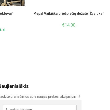
Lėktuvai’
Mepal Vaikiška priešpiečių dėžutė ‘Žąsiukai’
€
14.00
. d.
Naujienlaiškis
aukite pranešimus apie naujas prekes, akcijas pirmi!