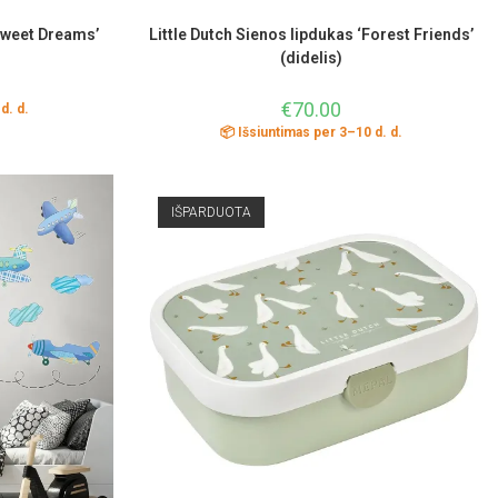
‘Sweet Dreams’
Little Dutch Sienos lipdukas ‘Forest Friends’
(didelis)
€
70.00
d. d.
📦 Išsiuntimas per 3–10 d. d.
IŠPARDUOTA