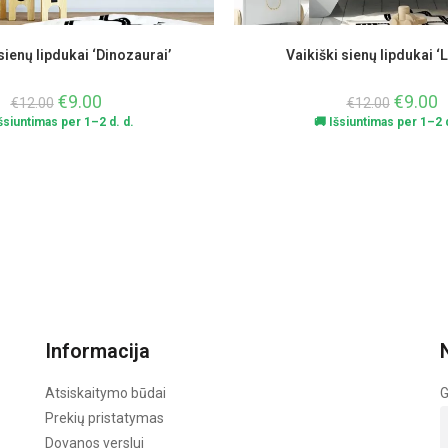
sienų lipdukai ‘Dinozaurai’
Vaikiški sienų lipdukai ‘
€
9.00
€
9.00
€
12.00
€
12.00
Išsiuntimas per 1–2 d. d.
🚚 Išsiuntimas per 1–2 d
Informacija
Atsiskaitymo būdai
G
Prekių pristatymas
Dovanos verslui