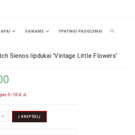
VAPAI
VAIKAMS
YPATINGI PASIŪLYMAI
tch Sienos lipdukai ‘Vintage Little Flowers’
00
per 3–10 d. d.
+
Į KREPŠELĮ