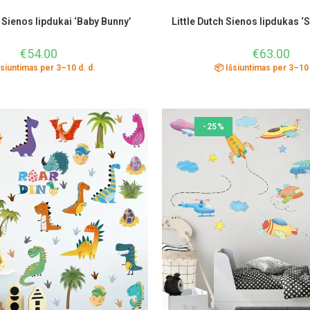
h Sienos lipdukai ‘Baby Bunny’
Little Dutch Sienos lipdukas 
€
54.00
€
63.00
šsiuntimas per 3–10 d. d.
📦 Išsiuntimas per 3–10 
-25%