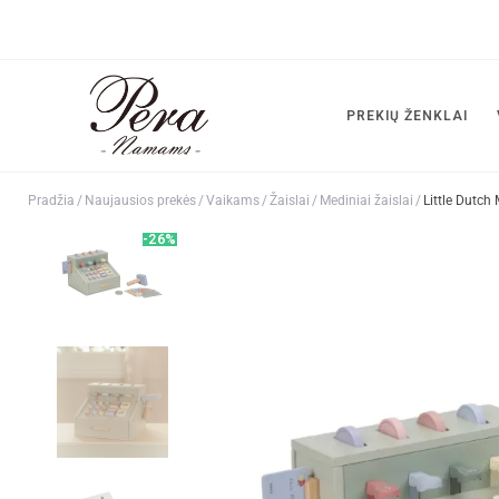
PREKIŲ ŽENKLAI
Pradžia
/
Naujausios prekės
/
Vaikams
/
Žaislai
/
Mediniai žaislai
/
Little Dutch
-26%