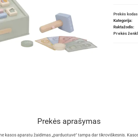
Prekės kodas
Kategorija:
Raktažodis:
Prekės ženk
Prekės aprašymas
ne kasos aparatu žaidimas „parduotuvė“ tampa dar tikroviškesnis. Kasos a