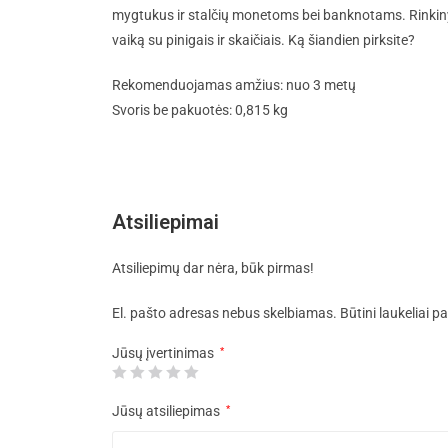
mygtukus ir stalčių monetoms bei banknotams. Rinkinyje t
vaiką su pinigais ir skaičiais. Ką šiandien pirksite?
Rekomenduojamas amžius: nuo 3 metų
Svoris be pakuotės: 0,815 kg
Atsiliepimai
Atsiliepimų dar nėra, būk pirmas!
El. pašto adresas nebus skelbiamas.
Būtini laukeliai 
Jūsų įvertinimas
*
Jūsų atsiliepimas
*