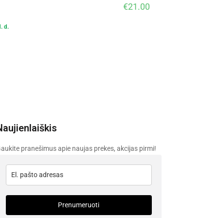
€
21.00
. d.
Naujienlaiškis
aukite pranešimus apie naujas prekes, akcijas pirmi!
Prenumeruoti