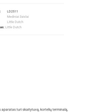
:
LD2511
Mediniai žaislai
Little Dutch
las:
Little Dutch
paratas turi skaitytuvą, kortelių terminalą,