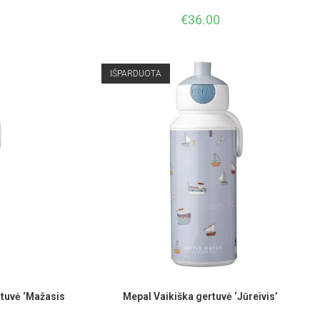
€
36.00
IŠPARDUOTA
tuvė ‘Mažasis
Mepal Vaikiška gertuvė ‘Jūreivis’