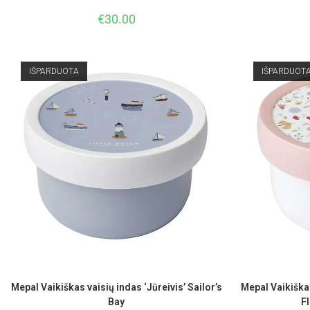
€
30.00
IŠPARDUOTA
IŠPARDUOT
Mepal Vaikiškas vaisių indas ‘Jūreivis’ Sailor’s
Mepal Vaikiškas
Bay
F