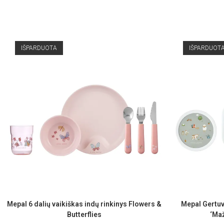
IŠPARDUOTA
IŠPARDUOT
Mepal 6 dalių vaikiškas indų rinkinys Flowers &
Mepal Gertuv
Butterflies
‘Maž