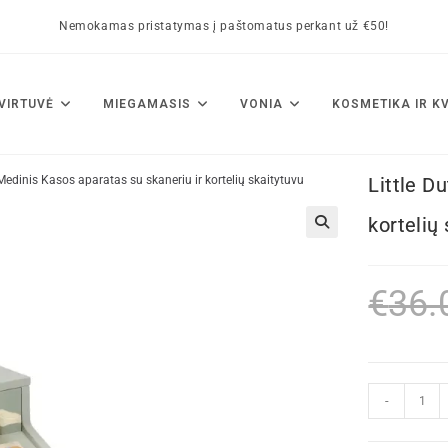
Nemokamas pristatymas į paštomatus perkant už €50!
VIRTUVĖ
MIEGAMASIS
VONIA
KOSMETIKA IR K
 Medinis Kasos aparatas su skaneriu ir kortelių skaitytuvu
Little D
kortelių
🔍
€
36.
-