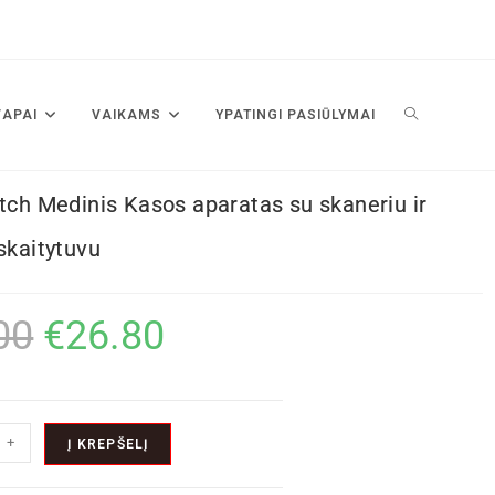
VAPAI
VAIKAMS
YPATINGI PASIŪLYMAI
utch Medinis Kasos aparatas su skaneriu ir
 skaitytuvu
00
€
26.80
+
Į KREPŠELĮ