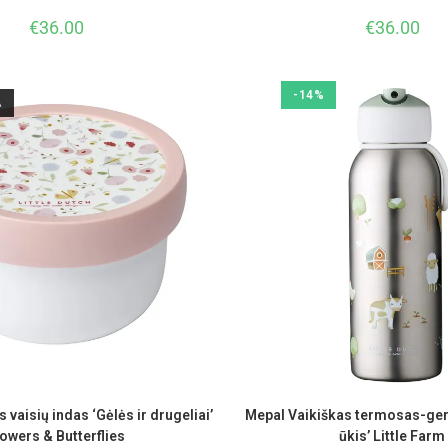
€
36.00
€
36.00
-14%
A
 vaisių indas ‘Gėlės ir drugeliai’
Mepal Vaikiškas termosas-ger
lowers & Butterflies
ūkis’ Little Farm