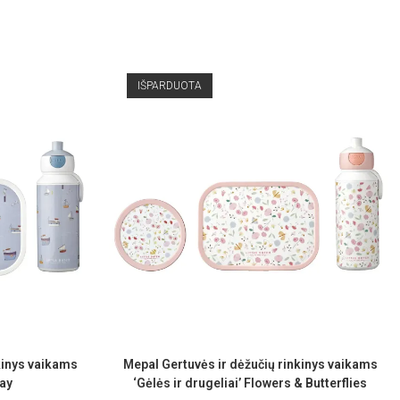
IŠPARDUOTA
kinys vaikams
Mepal Gertuvės ir dėžučių rinkinys vaikams
Bay
‘Gėlės ir drugeliai’ Flowers & Butterflies