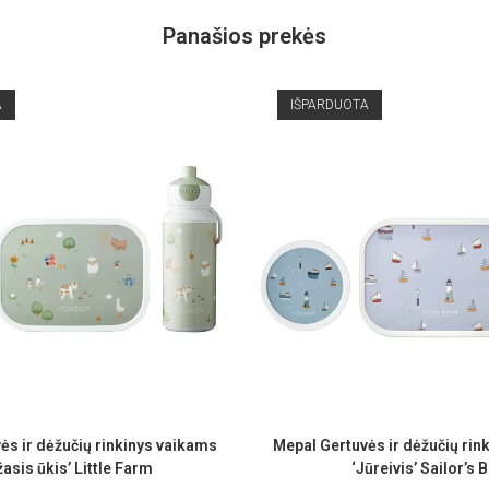
Panašios prekės
A
IŠPARDUOTA
ės ir dėžučių rinkinys vaikams
Mepal Gertuvės ir dėžučių rin
asis ūkis’ Little Farm
‘Jūreivis’ Sailor’s 