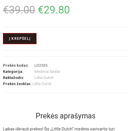
€
39.00
€
29.80
Į KREPŠELĮ
Prekės kodas:
LD2535
Kategorija:
Mediniai žaislai
Raktažodis:
Little Dutch
Prekės ženklas:
Little Dutch
Prekės aprašymas
Laikas iškrauti prekes! Šis „Little Dutch“ medinis savivartis turi