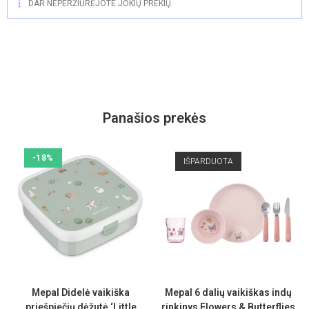
DAR NEPERŽIŪRĖJOTE JOKIŲ PREKIŲ.
Panašios prekės
-18%
IŠPARDUOTA
Mepal Didelė vaikiška
Mepal 6 dalių vaikiškas indų
priešpiečių dėžutė ‘Little
rinkinys Flowers & Butterflies