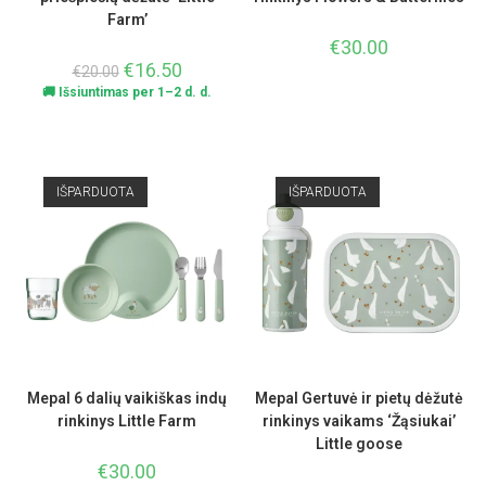
Farm’
€
30.00
€
16.50
€
20.00
🚚 Išsiuntimas per 1–2 d. d.
IŠPARDUOTA
IŠPARDUOTA
Mepal 6 dalių vaikiškas indų
Mepal Gertuvė ir pietų dėžutė
rinkinys Little Farm
rinkinys vaikams ‘Žąsiukai’
Little goose
€
30.00