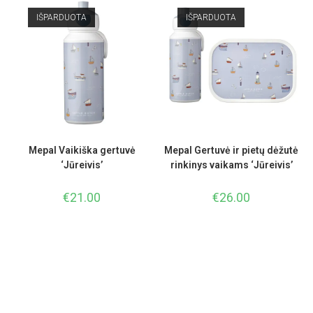
IŠPARDUOTA
IŠPARDUOTA
Mepal Vaikiška gertuvė
Mepal Gertuvė ir pietų dėžutė
‘Jūreivis’
rinkinys vaikams ‘Jūreivis’
€
21.00
€
26.00