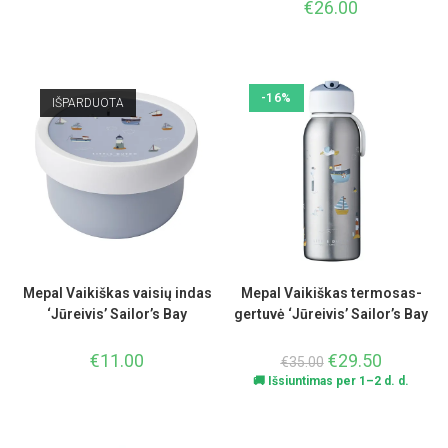
€
26.00
-16%
IŠPARDUOTA
Mepal Vaikiškas vaisių indas
Mepal Vaikiškas termosas-
‘Jūreivis’ Sailor’s Bay
gertuvė ‘Jūreivis’ Sailor’s Bay
€
11.00
€
29.50
€
35.00
🚚 Išsiuntimas per 1–2 d. d.