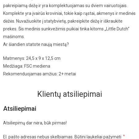
pakreipiamą dėžę ir yra komplektuojamas su dviem vairuotojais.
Komplekte yra įvairūs kroviniai, tokie kaip rąstai, akmenys ir medinės
dėžės. Nuvažiuokite į statybvietę, pakreipkite dėžę ir iškraukite
prekes. Šis medinis sunkvežimis puikiai tinka kitoms „Little Dutch“
mašinoms.
Ar šiandien statote naują miestą?
Matmenys: 24,5 x 9 x 12,5 cm
Medžiaga: FSC mediena
Rekomenduojamas amžius: 2+ metai
Klientų atsiliepimai
Atsiliepimai
Atsiliepimų dar nėra, būk pirmas!
El. pašto adresas nebus skelbiamas.
Būtini laukeliai pažymėti
*