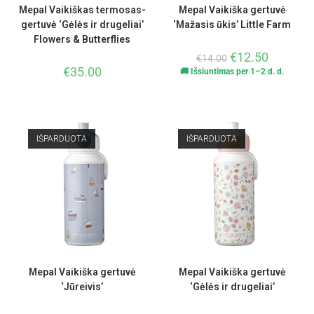
Mepal Vaikiškas termosas-
Mepal Vaikiška gertuvė
gertuvė ‘Gėlės ir drugeliai’
‘Mažasis ūkis’ Little Farm
Flowers & Butterflies
€
12.50
€
14.00
€
35.00
🚚 Išsiuntimas per 1–2 d. d.
IŠPARDUOTA
IŠPARDUOTA
Mepal Vaikiška gertuvė
Mepal Vaikiška gertuvė
‘Jūreivis’
‘Gėlės ir drugeliai’