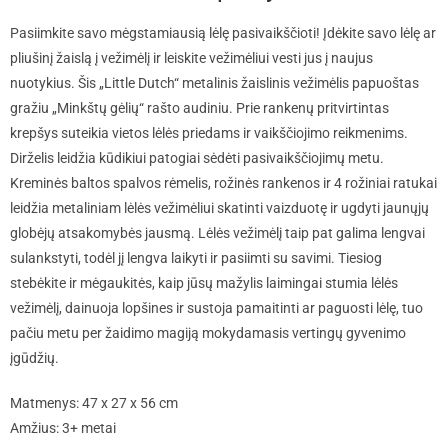
Pasiimkite savo mėgstamiausią lėlę pasivaikščioti! Įdėkite savo lėlę ar
pliušinį žaislą į vežimėlį ir leiskite vežimėliui vesti jus į naujus
nuotykius. Šis „Little Dutch“ metalinis žaislinis vežimėlis papuoštas
gražiu „Minkštų gėlių“ rašto audiniu. Prie rankenų pritvirtintas
krepšys suteikia vietos lėlės priedams ir vaikščiojimo reikmenims.
Dirželis leidžia kūdikiui patogiai sėdėti pasivaikščiojimų metu.
Kreminės baltos spalvos rėmelis, rožinės rankenos ir 4 rožiniai ratukai
leidžia metaliniam lėlės vežimėliui skatinti vaizduotę ir ugdyti jaunųjų
globėjų atsakomybės jausmą. Lėlės vežimėlį taip pat galima lengvai
sulankstyti, todėl jį lengva laikyti ir pasiimti su savimi. Tiesiog
stebėkite ir mėgaukitės, kaip jūsų mažylis laimingai stumia lėlės
vežimėlį, dainuoja lopšines ir sustoja pamaitinti ar paguosti lėlę, tuo
pačiu metu per žaidimo magiją mokydamasis vertingų gyvenimo
įgūdžių.
Matmenys: 47 x 27 x 56 cm
Amžius: 3+ metai