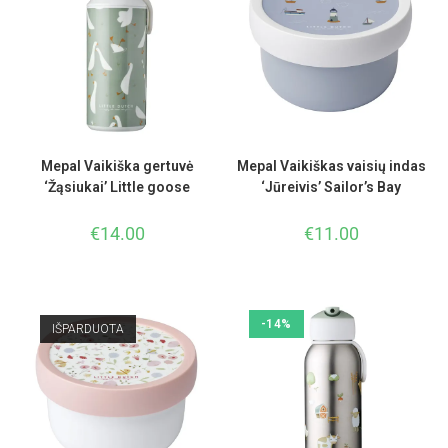
Mepal Vaikiška gertuvė
Mepal Vaikiškas vaisių indas
‘Žąsiukai’ Little goose
‘Jūreivis’ Sailor’s Bay
€
14.00
€
11.00
-14%
IŠPARDUOTA