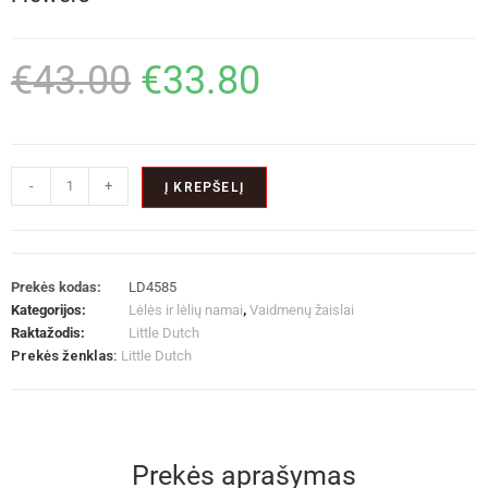
€
43.00
€
33.80
-
+
Į KREPŠELĮ
Prekės kodas:
LD4585
Kategorijos:
Lėlės ir lėlių namai
,
Vaidmenų žaislai
Raktažodis:
Little Dutch
Prekės ženklas:
Little Dutch
Prekės aprašymas