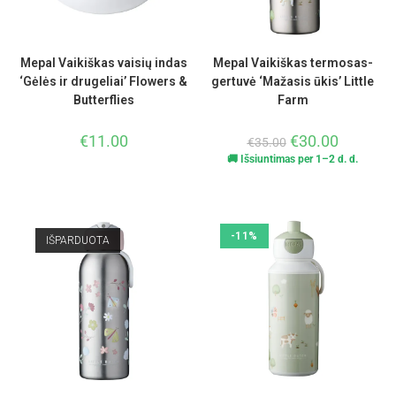
Mepal Vaikiškas vaisių indas
Mepal Vaikiškas termosas-
‘Gėlės ir drugeliai’ Flowers &
gertuvė ‘Mažasis ūkis’ Little
Butterflies
Farm
€
11.00
€
30.00
€
35.00
🚚 Išsiuntimas per 1–2 d. d.
-11%
IŠPARDUOTA