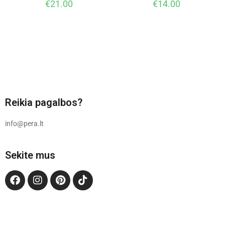
€
21.00
€
14.00
Reikia pagalbos?
info@pera.lt
Sekite mus