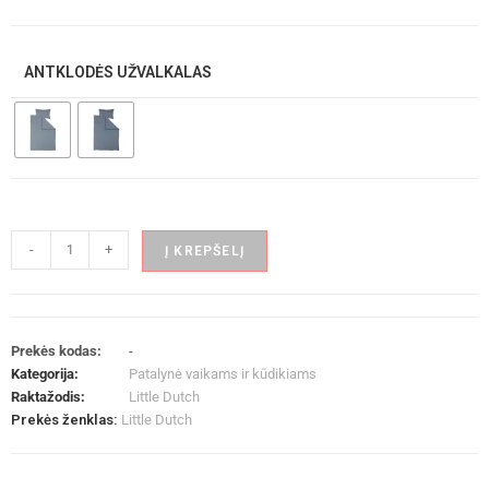
ANTKLODĖS UŽVALKALAS
-
+
Į KREPŠELĮ
Prekės kodas:
-
Kategorija:
Patalynė vaikams ir kūdikiams
Raktažodis:
Little Dutch
Prekės ženklas:
Little Dutch