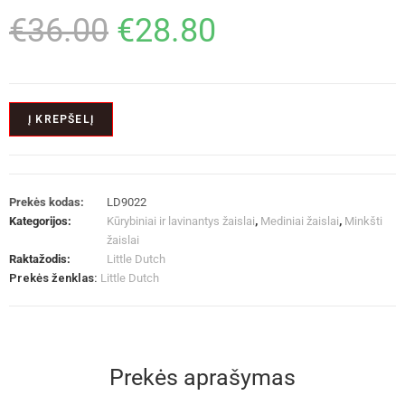
€
36.00
€
28.80
Į KREPŠELĮ
Prekės kodas:
LD9022
Kategorijos:
Kūrybiniai ir lavinantys žaislai
,
Mediniai žaislai
,
Minkšti
žaislai
Raktažodis:
Little Dutch
Prekės ženklas:
Little Dutch
Prekės aprašymas