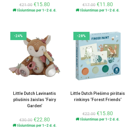
€
15.80
€
11.80
€
21.00
€
17.00
🚚 Išsiuntimas per 1–2 d. d.
🚚 Išsiuntimas per 1–2 d. d.
-24%
-28%
Little Dutch Lavinantis
Little Dutch Piešimo pirštais
pliušinis žaislas ‘Fairy
rinkinys ‘Forest Friends’
Garden’
€
15.80
€
22.00
€
22.80
🚚 Išsiuntimas per 1–2 d. d.
€
30.00
🚚 Išsiuntimas per 1–2 d. d.