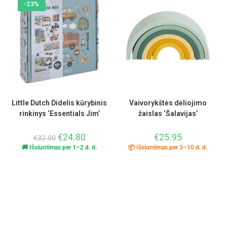
-23%
Little Dutch Didelis kūrybinis
Vaivorykštės dėliojimo
rinkinys ‘Essentials Jim’
žaislas ‘Šalavijas’
€
24.80
€
25.95
€
32.00
🚚 Išsiuntimas per 1–2 d. d.
📦 Išsiuntimas per 3–10 d. d.