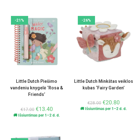
-21%
-26%
Little Dutch Piešimo
Little Dutch Minkštas veiklos
vandeniu knygelė ‘Rosa &
kubas ‘Fairy Garden’
Friends’
€
20.80
€
28.00
€
13.40
🚚 Išsiuntimas per 1–2 d. d.
€
17.00
🚚 Išsiuntimas per 1–2 d. d.