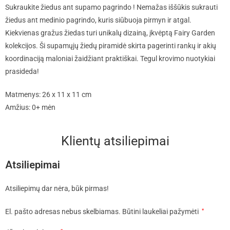
Sukraukite žiedus ant supamo pagrindo ! Nemažas iššūkis sukrauti
žiedus ant medinio pagrindo, kuris siūbuoja pirmyn ir atgal.
Kiekvienas gražus žiedas turi unikalų dizainą, įkvėptą Fairy Garden
kolekcijos. Ši supamųjų žiedų piramidė skirta pagerinti rankų ir akių
koordinaciją maloniai žaidžiant praktiškai. Tegul krovimo nuotykiai
prasideda!
Matmenys: 26 x 11 x 11 cm
Amžius: 0+ mėn
Klientų atsiliepimai
Atsiliepimai
Atsiliepimų dar nėra, būk pirmas!
El. pašto adresas nebus skelbiamas.
Būtini laukeliai pažymėti
*