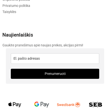
Privatumo politika
Taisyklės
Naujienlaiškis
Gaukite pranešimus apie naujas prekes, akcijas pirmi!
Prenumeruoti