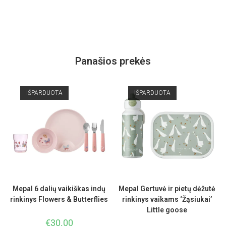
Panašios prekės
IŠPARDUOTA
IŠPARDUOTA
Mepal 6 dalių vaikiškas indų
Mepal Gertuvė ir pietų dėžutė
rinkinys Flowers & Butterflies
rinkinys vaikams ‘Žąsiukai’
Little goose
€
30.00