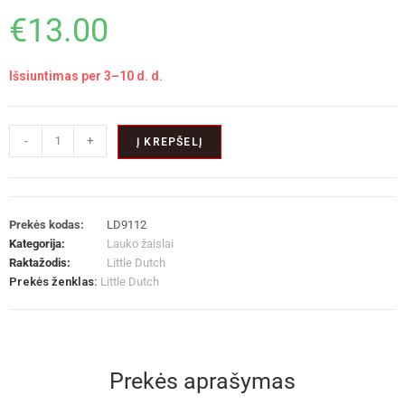
€
13.00
Išsiuntimas per 3–10 d. d.
-
+
Į KREPŠELĮ
Prekės kodas:
LD9112
Kategorija:
Lauko žaislai
Raktažodis:
Little Dutch
Prekės ženklas:
Little Dutch
Prekės aprašymas