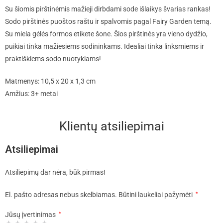
Su šiomis pirštinėmis mažieji dirbdami sode išlaikys švarias rankas!
Sodo pirštinės puoštos raštu ir spalvomis pagal Fairy Garden temą.
Su miela gėlės formos etikete šone. Šios pirštinės yra vieno dydžio,
puikiai tinka mažiesiems sodininkams. Idealiai tinka linksmiems ir
praktiškiems sodo nuotykiams!
Matmenys: 10,5 x 20 x 1,3 cm
Amžius: 3+ metai
Klientų atsiliepimai
Atsiliepimai
Atsiliepimų dar nėra, būk pirmas!
El. pašto adresas nebus skelbiamas.
Būtini laukeliai pažymėti
*
Jūsų įvertinimas
*