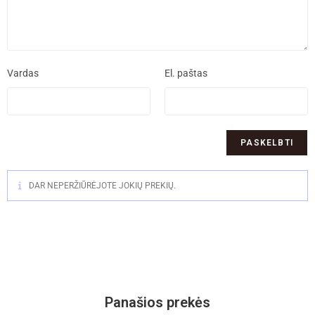
Vardas
El. paštas
DAR NEPERŽIŪRĖJOTE JOKIŲ PREKIŲ.
Panašios prekės