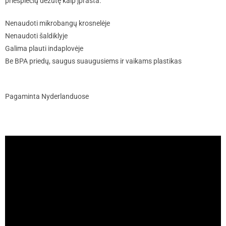
priešpiečių dėžutę kaip įprasta.
Nenaudoti mikrobangų krosnelėje
Nenaudoti šaldiklyje
Galima plauti indaplovėje
Be BPA priedų, saugus suaugusiems ir vaikams plastikas
Pagaminta Nyderlanduose