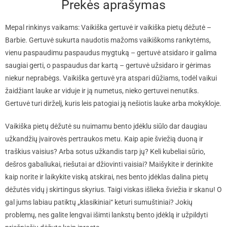
Prekės aprašymas
Mepal rinkinys vaikams: Vaikiška gertuvė ir vaikiška pietų dėžutė –
Barbie. Gertuvė sukurta naudotis mažoms vaikiškoms rankytėms,
vienu paspaudimu paspaudus mygtuką – gertuvė atsidaro ir galima
saugiai gerti, o paspaudus dar kartą – gertuvė užsidaro ir gėrimas
niekur neprabėgs. Vaikiška gertuvė yra atspari dūžiams, todėl vaikui
žaidžiant lauke ar viduje ir ją numetus, nieko gertuvei nenutiks.
Gertuvė turi dirželį, kuris leis patogiai ją nešiotis lauke arba mokykloje.
Vaikiška pietų dėžutė su nuimamu bento įdėklu siūlo dar daugiau
užkandžių įvairovės pertraukos metu. Kaip apie šviežią duoną ir
traškius vaisius? Arba sotus užkandis tarp jų? Keli kubeliai sūrio,
dešros gabaliukai, riešutai ar džiovinti vaisiai? Maišykite ir derinkite
kaip norite ir laikykite viską atskirai, nes bento įdėklas dalina pietų
dėžutės vidų į skirtingus skyrius. Taigi viskas išlieka šviežia ir skanu! O
gal jums labiau patiktų „klasikiniai“ keturi sumuštiniai? Jokių
problemų, nes galite lengvai išimti lankstų bento įdėklą ir užpildyti