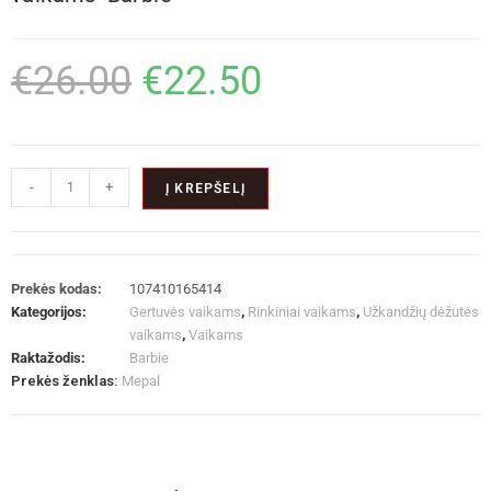
€
26.00
€
22.50
-
+
Į KREPŠELĮ
Prekės kodas:
107410165414
Kategorijos:
Gertuvės vaikams
,
Rinkiniai vaikams
,
Užkandžių dėžutės
vaikams
,
Vaikams
Raktažodis:
Barbie
Prekės ženklas:
Mepal