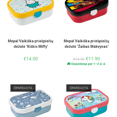
Mepal Vaikiška priešpiečių
Mepal Vaikiška priešpiečių
dėžutė ‘Kiškis Miffy’
dėžutė ‘Žaibas Makvynas’
€
14.00
€
11.90
€
14.00
🚚 Išsiuntimas per 1–2 d. d.
IŠPARDUOTA
IŠPARDUOTA