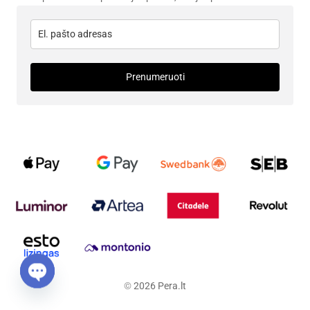
Prenumeruoti
©
2026
Pera.lt
Open chaty