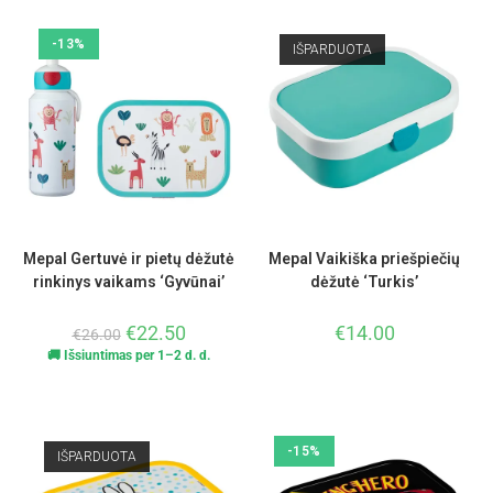
-13%
IŠPARDUOTA
Mepal Gertuvė ir pietų dėžutė
Mepal Vaikiška priešpiečių
rinkinys vaikams ‘Gyvūnai’
dėžutė ‘Turkis’
€
22.50
€
14.00
€
26.00
🚚 Išsiuntimas per 1–2 d. d.
-15%
IŠPARDUOTA