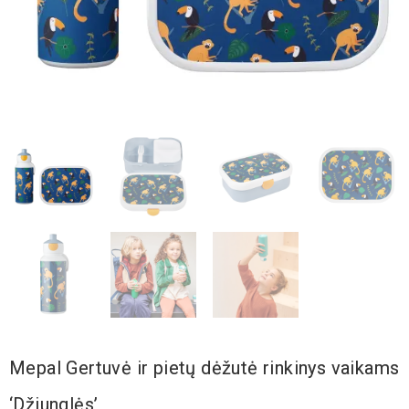
Mepal Gertuvė ir pietų dėžutė rinkinys vaikams
‘Džiunglės’