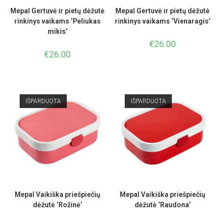
Mepal Gertuvė ir pietų dėžutė
Mepal Gertuvė ir pietų dėžutė
rinkinys vaikams ‘Peliukas
rinkinys vaikams ‘Vienaragis’
mikis’
€
26.00
€
26.00
IŠPARDUOTA
IŠPARDUOTA
Mepal Vaikiška priešpiečių
Mepal Vaikiška priešpiečių
dėžutė ‘Rožinė’
dėžutė ‘Raudona’