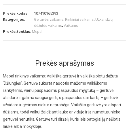
Prekės kodas:
107410165393
Kategorijos:
Gertuvės vaikams
,
Rinkiniai vaikams
,
Užkandžių
dėžutės vaikams
,
Vaikams
Prekės ženklas:
Mepal
Prekės aprašymas
Mepal rinkinys vaikams: Vaikiška gertuvė ir vaikiška pietų dėžutė
‘Džiunglės’. Gertuvė sukurta naudotis mažoms vaikiškoms
rankytėms, vienu paspaudimu paspaudus mygtuką – gertuvė
atsidaro ir galima saugiai gerti, o paspaudus dar kartą – gertuvė
užsidaro ir gėrimas niekur neprabėgs. Vaikiška gertuvė yra atspari
dūžiams, todėl vaikui žaidžiant lauke ar viduje ir ją numetus, nieko
gertuvei nenutiks. Gertuvė turi dirželį, kuris leis patogiai ją nešiotis
lauke arba mokykloje.