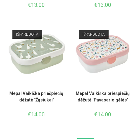
€
13.00
€
13.00
IŠPARDUOTA
IŠPARDUOTA
Mepal Vaikiška priešpiečių
Mepal Vaikiška priešpiečių
dėžutė ‘Žąsiukai’
dėžutė ‘Pavasario gėlės’
€
14.00
€
14.00