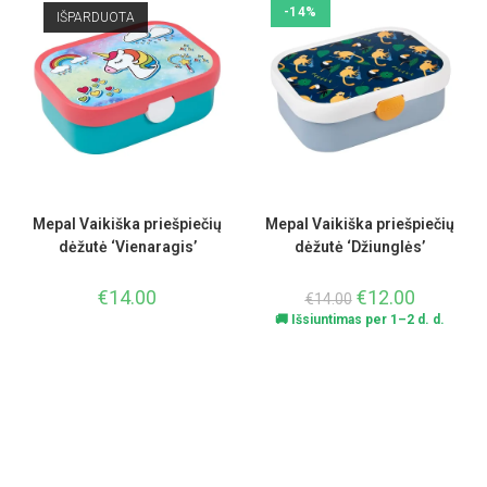
-14%
IŠPARDUOTA
Mepal Vaikiška priešpiečių
Mepal Vaikiška priešpiečių
dėžutė ‘Vienaragis’
dėžutė ‘Džiunglės’
€
14.00
€
12.00
€
14.00
🚚 Išsiuntimas per 1–2 d. d.