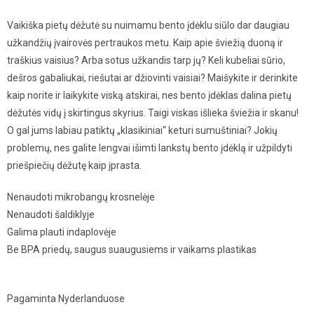
Vaikiška pietų dėžutė su nuimamu bento įdėklu siūlo dar daugiau
užkandžių įvairovės pertraukos metu. Kaip apie šviežią duoną ir
traškius vaisius? Arba sotus užkandis tarp jų? Keli kubeliai sūrio,
dešros gabaliukai, riešutai ar džiovinti vaisiai? Maišykite ir derinkite
kaip norite ir laikykite viską atskirai, nes bento įdėklas dalina pietų
dėžutės vidų į skirtingus skyrius. Taigi viskas išlieka šviežia ir skanu!
O gal jums labiau patiktų „klasikiniai“ keturi sumuštiniai? Jokių
problemų, nes galite lengvai išimti lankstų bento įdėklą ir užpildyti
priešpiečių dėžutę kaip įprasta.
Nenaudoti mikrobangų krosnelėje
Nenaudoti šaldiklyje
Galima plauti indaplovėje
Be BPA priedų, saugus suaugusiems ir vaikams plastikas
Pagaminta Nyderlanduose