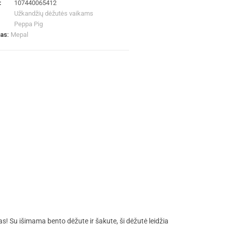
:
107440065412
Užkandžių dėžutės vaikams
Peppa Pig
las:
Mepal
s! Su išimama bento dėžute ir šakute, ši dėžutė leidžia