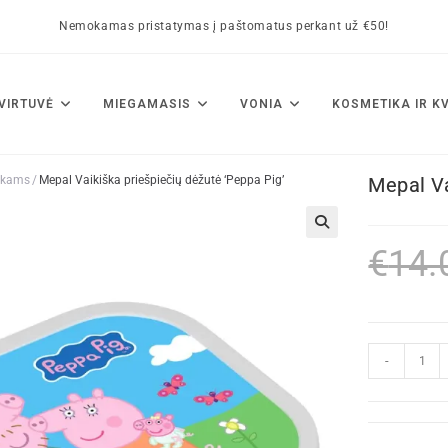
Nemokamas pristatymas į paštomatus perkant už €50!
VIRTUVĖ
MIEGAMASIS
VONIA
KOSMETIKA IR K
ikams
/
Mepal Vaikiška priešpiečių dėžutė ‘Peppa Pig’
Mepal Va
🔍
€
14.
-