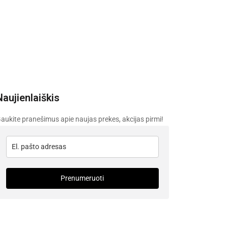
Naujienlaiškis
aukite pranešimus apie naujas prekes, akcijas pirmi!
Prenumeruoti