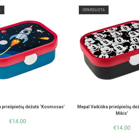
A
IŠPARDUOTA
a priešpiečių dėžutė ‘Kosmosas’
Mepal Vaikiška priešpiečių dė
Mikis’
€
14.00
€
14.00