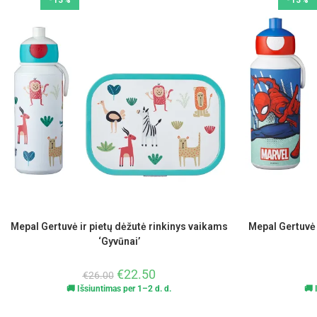
-13%
-13%
Mepal Gertuvė ir pietų dėžutė rinkinys vaikams
Mepal Gertuvė 
‘Gyvūnai’
€
22.50
€
26.00
🚚 Išsiuntimas per 1–2 d. d.
🚚 