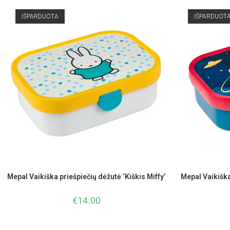
IŠPARDUOTA
IŠPARDUOT
Mepal Vaikiška priešpiečių dėžutė ‘Kiškis Miffy’
Mepal Vaikišk
€
14.00