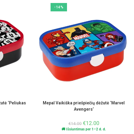
-14%
žutė ‘Peliukas
Mepal Vaikiška priešpiečių dėžutė ‘Marvel
Avengers’
€
12.00
€
14.00
🚚 Išsiuntimas per 1–2 d. d.