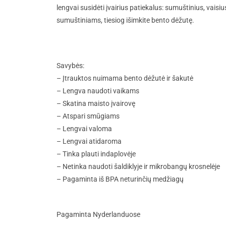
lengvai susidėti įvairius patiekalus: sumuštinius, vaisiu
sumuštiniams, tiesiog išimkite bento dėžutę.
Savybės:
– Įtrauktos nuimama bento dėžutė ir šakutė
– Lengva naudoti vaikams
– Skatina maisto įvairovę
– Atspari smūgiams
– Lengvai valoma
– Lengvai atidaroma
– Tinka plauti indaplovėje
– Netinka naudoti šaldiklyje ir mikrobangų krosnelėje
– Pagaminta iš BPA neturinčių medžiagų
Pagaminta Nyderlanduose