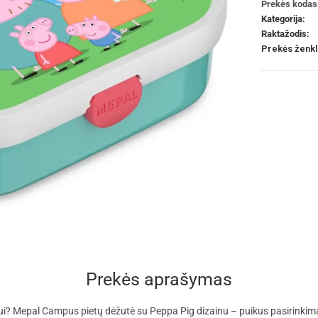
Prekės kodas
Kategorija:
Raktažodis:
Prekės ženk
Prekės aprašymas
kui? Mepal Campus pietų dėžutė su Peppa Pig dizainu – puikus pasirinkima