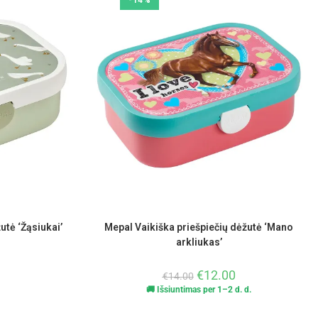
-14%
utė ‘Žąsiukai’
Mepal Vaikiška priešpiečių dėžutė ‘Mano
arkliukas’
€
12.00
€
14.00
🚚 Išsiuntimas per 1–2 d. d.