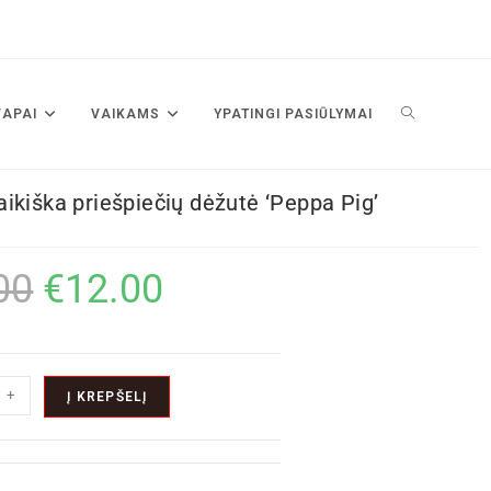
VAPAI
VAIKAMS
YPATINGI PASIŪLYMAI
ikiška priešpiečių dėžutė ‘Peppa Pig’
00
€
12.00
+
Į KREPŠELĮ