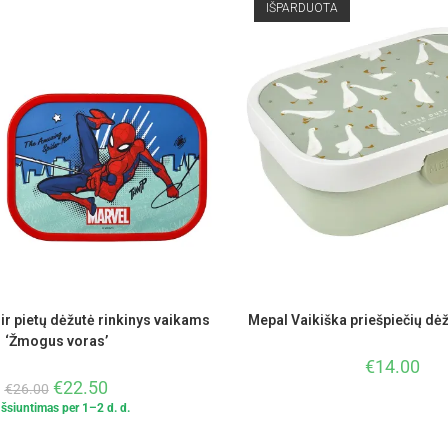
IŠPARDUOTA
ir pietų dėžutė rinkinys vaikams
Mepal Vaikiška priešpiečių dėž
‘Žmogus voras’
€
14.00
€
22.50
€
26.00
Išsiuntimas per 1–2 d. d.