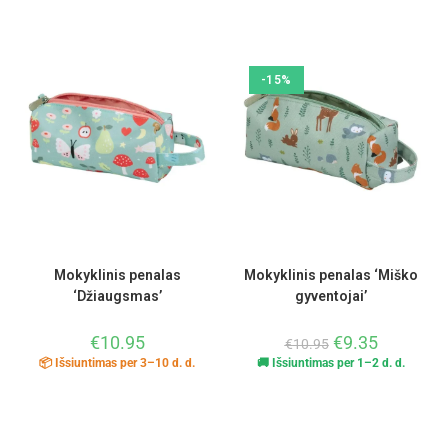
-15%
Mokyklinis penalas
Mokyklinis penalas ‘Miško
‘Džiaugsmas’
gyventojai’
€
10.95
€
9.35
€
10.95
📦 Išsiuntimas per 3–10 d. d.
🚚 Išsiuntimas per 1–2 d. d.