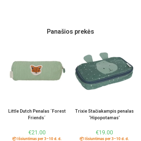
Panašios prekės
Little Dutch Penalas ´Forest
Trixie Stačiakampis penalas
Friends´
‘Hipopotamas’
€
21.00
€
19.00
📦 Išsiuntimas per 3–10 d. d.
📦 Išsiuntimas per 3–10 d. d.