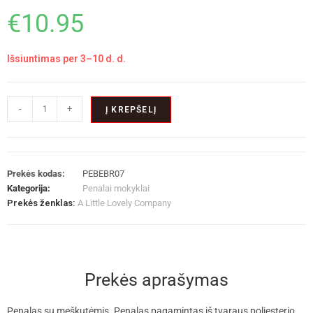
€
10.95
Išsiuntimas per 3–10 d. d.
-
+
Į KREPŠELĮ
Prekės kodas:
PEBEBR07
Kategorija:
Penalai mokyklai
Prekės ženklas:
A Little Lovely Company
Prekės aprašymas
Penalas su meškutėmis. Penalas pagamintas iš tvaraus poliesterio