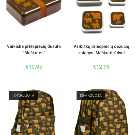
Vaikiška priešpiečių dėžutė
Vaikiškų priešpiečių dėžučių
‘Meškutės’
rinkinys ‘Meškutės’ 4vnt
€
10.95
€
12.95
IŠPARDUOTA
IŠPARDUOTA