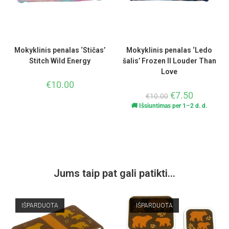
Mokyklinis penalas ‘Stičas’
Mokyklinis penalas ‘Ledo
Stitch Wild Energy
šalis’ Frozen II Louder Than
Love
€
10.00
€
7.50
€
10.00
🚚 Išsiuntimas per 1–2 d. d.
Jums taip pat gali patikti…
IŠPARDUOTA
IŠPARDUOTA