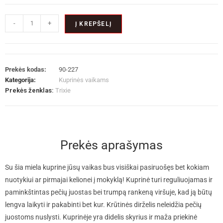
-
+
Į KREPŠELĮ
Prekės kodas:
90-227
Kategorija:
Kuprinės vaikams
Prekės ženklas:
Trixie
Prekės aprašymas
Su šia miela kuprine jūsų vaikas bus visiškai pasiruošęs bet kokiam
nuotykiui ar pirmajai kelionei į mokyklą! Kuprinė turi reguliuojamas ir
paminkštintas pečių juostas bei trumpą rankeną viršuje, kad ją būtų
lengva laikyti ir pakabinti bet kur. Krūtinės dirželis neleidžia pečių
juostoms nuslysti. Kuprinėje yra didelis skyrius ir maža priekinė