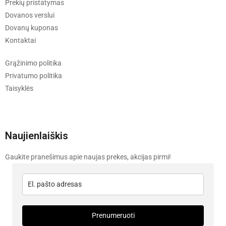
Prekių pristatymas
Dovanos verslui
Dovanų kuponas
Kontaktai
Grąžinimo politika
Privatumo politika
Taisyklės
Naujienlaiškis
Gaukite pranešimus apie naujas prekes, akcijas pirmi!
Prenumeruoti