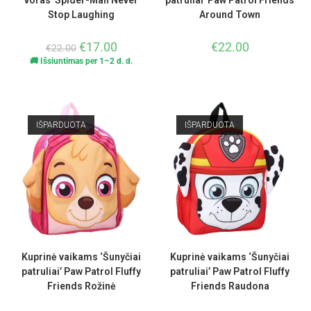
voras’ Spider-Man Never
patruliai’ Paw Patrol Friends
Stop Laughing
Around Town
€
17.00
€
22.00
€
22.00
🚚 Išsiuntimas per 1–2 d. d.
IŠPARDUOTA
IŠPARDUOTA
Kuprinė vaikams ‘Šunyčiai
Kuprinė vaikams ‘Šunyčiai
patruliai’ Paw Patrol Fluffy
patruliai’ Paw Patrol Fluffy
Friends Rožinė
Friends Raudona