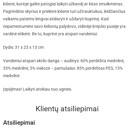
kišenė, kurioje galite patogiai laikyti užkandį ar kitas smulkmenas.
Pagrindinis skyrius ir priekinė kišenė turi užtrauktukus, leidžiančius
vaikams patiems lengvai atidaryti ir uždaryti kuprinę. Kad
nepamestumėte savo kelionių palydovo, vidinėje krepšio pusėje yra
vardinė etiketė. Be to, kuprinė yra atspari vandeniui.
Dydis: 31 x 23 x 13 cm
Vandeniui atspari akrilo danga – audinys: 60% perdirbta medvilnė,
35% medvilnė, 5% viskozė – pamušalas: 85% perdirbtas PES, 15%
medvilnė.
Įspėjimas! Laikyti atokiau nuo ugnies.
Klientų atsiliepimai
Atsiliepimai