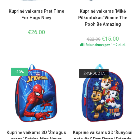
Kuprinė vaikams Pret Time
Kuprinė vaikams ‘Mikė
For Hugs Navy
Pūkuotukas’ Winnie The
Pooh Be Amazing
€
26.00
€
15.00
€
22.00
🚚 Išsiuntimas per 1–2 d. d.
-23%
IŠPARDUOTA
Kuprinė vaikams 3D ‘Žmogus
Kuprinė vaikams 3D ‘Šunyčiai