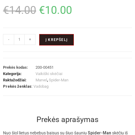
€
14.00
€
10.00
-
+
Į KREPŠELĮ
Prekės kodas:
200-00451
Kategorija:
Vaikiški skėčiai
Raktažodžiai:
Marvel
,
Spider-Man
Prekės ženklas:
Vadobag
Prekės aprašymas
Nuo šiol lietus nebebus baisus su šiuo šauniu
Spider-Man
skėčiu iš