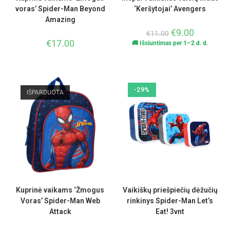
voras’ Spider-Man Beyond
‘Keršytojai’ Avengers
Amazing
€
9.00
€
11.00
€
17.00
🚚 Išsiuntimas per 1–2 d. d.
-29%
IŠPARDUOTA
Kuprinė vaikams ‘Žmogus
Vaikiškų priešpiečių dėžučių
Voras’ Spider-Man Web
rinkinys Spider-Man Let’s
Attack
Eat! 3vnt