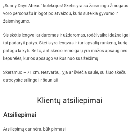
„Sunny Days Ahead“ kolekcijos! Skėtis yra su žaismingu Žmogaus
voro personažu ir logotipo atvaizdu, kuris suteikia gyvumo ir
žaismingumo.
Šis skėtis lengvai atidaromas ir uždaromas, todėl vaikai dažnai gali
tai padaryti patys. Skėtis yra lengvas ir turi apvalią rankeną, kurią
patogu laikyti. Be to, ant skėčio rėmo galų yra mažos apsauginės
kepurėlės, kurios apsaugo vaikus nuo susižeidimų.
Skersmuo – 71 cm. Nesvarbu, lyja ar šviečia saulė, su šiuo skėčiu
atrodysite stilingai ir šauniai!
Klientų atsiliepimai
Atsiliepimai
Atsiliepimų dar nėra, būk pirmas!