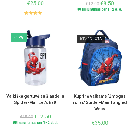
€
25.00
€
8.50
€
12.00
🚚 Išsiuntimas per 1–2 d. d.
Įvertinima
s:
4.00
iš 5
-17%
IŠPARDUOTA
Vaikiška gertuvė su šiaudeliu
Kuprinė vaikams ‘Žmogus
Spider-Man Let’s Eat!
voras’ Spider-Man Tangled
Webs
€
12.50
€
15.00
€
35.00
🚚 Išsiuntimas per 1–2 d. d.