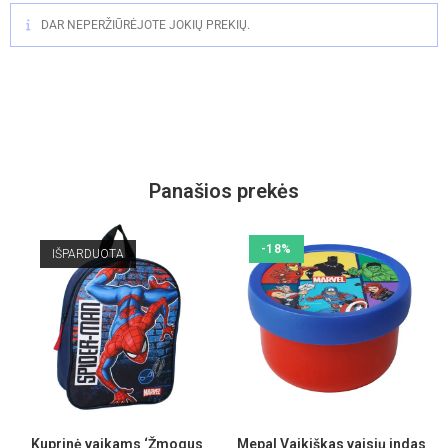
DAR NEPERŽIŪRĖJOTE JOKIŲ PREKIŲ.
Panašios prekės
-18%
IŠPARDUOTA
Kuprinė vaikams ‘Žmogus
Mepal Vaikiškas vaisių indas