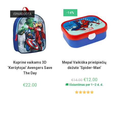
-14%
IŠPARDUOTA
Kuprinė vaikams 3D
Mepal Vaikiška priešpiečių
‘Keršytojai’ Avengers Save
dėžutė ‘Spider-Man’
The Day
€
12.00
€
14.00
€
22.00
🚚 Išsiuntimas per 1–2 d. d.
Įvertinimas
:
5.00
iš 5