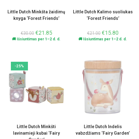
Little Dutch Minkšta žaidimų
Little Dutch Kalimo suoliukas
knyga ‘Forest Friends’
‘Forest Friends’
€
21.85
€
15.80
€
30.00
€
21.00
🚚 Išsiuntimas per 1–2 d. d.
🚚 Išsiuntimas per 1–2 d. d.
-25%
Little Dutch Minkšti
Little Dutch Indelis
lavinamieji kubai ‘Fairy
vabzdžiams ‘Fairy Garden’