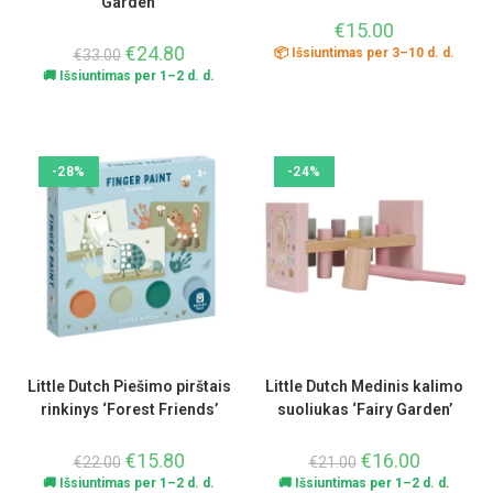
Garden’
€
15.00
€
24.80
📦 Išsiuntimas per 3–10 d. d.
€
33.00
🚚 Išsiuntimas per 1–2 d. d.
-28%
-24%
Little Dutch Piešimo pirštais
Little Dutch Medinis kalimo
rinkinys ‘Forest Friends’
suoliukas ‘Fairy Garden’
€
15.80
€
16.00
€
22.00
€
21.00
🚚 Išsiuntimas per 1–2 d. d.
🚚 Išsiuntimas per 1–2 d. d.