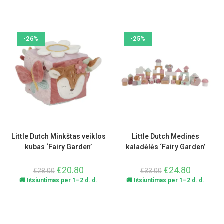
-26%
-25%
Little Dutch Minkštas veiklos
Little Dutch Medinės
kubas ‘Fairy Garden’
kaladėlės ‘Fairy Garden’
€
20.80
€
24.80
€
28.00
€
33.00
🚚 Išsiuntimas per 1–2 d. d.
🚚 Išsiuntimas per 1–2 d. d.