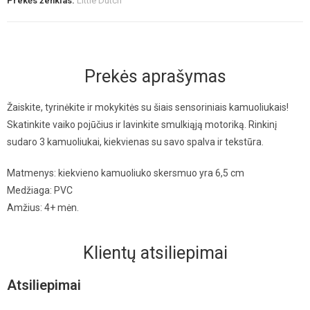
Prekės ženklas:
Little Dutch
Prekės aprašymas
Žaiskite, tyrinėkite ir mokykitės su šiais sensoriniais kamuoliukais!
Skatinkite vaiko pojūčius ir lavinkite smulkiąją motoriką. Rinkinį
sudaro 3 kamuoliukai, kiekvienas su savo spalva ir tekstūra.
Matmenys: kiekvieno kamuoliuko skersmuo yra 6,5 cm
Medžiaga: PVC
Amžius: 4+ mėn.
Klientų atsiliepimai
Atsiliepimai